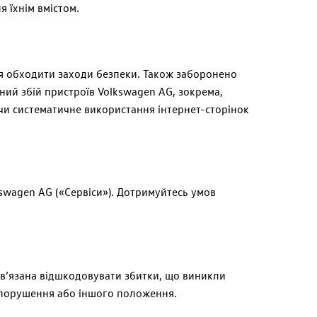
 їхнім вмістом.
ся обходити заходи безпеки. Також заборонено
ний збій пристроїв
Volkswagen
AG,
зокрема,
чи систематичне використання інтернет-сторінок
kswagen
AG
(«Сервіси»). Дотримуйтесь умов
в’язана відшкодовувати збитки, що виникли
вопорушення або іншого положення.