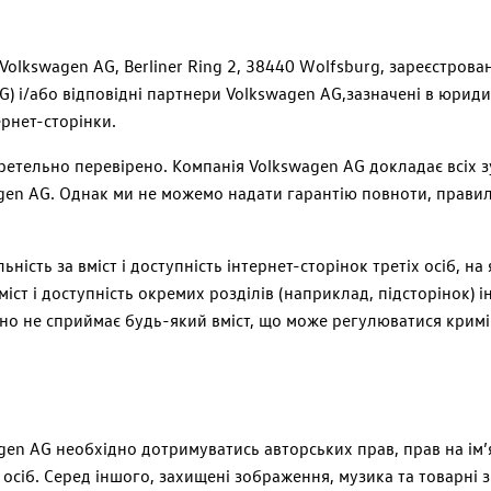
Volkswagen
AG,
Berliner Ring 2, 38440 Wolfsburg, зареєстрова
G
) і/або відповідні партнери
Volkswagen
AG,
зазначені в юриди
ернет-сторінки.
ретельно перевірено. Компанія
Volkswagen
AG
докладає всіх з
gen
AG.
Однак ми не можемо надати гарантію повноти, правильн
ьність за вміст і доступність інтернет-сторінок третіх осіб, 
міст і доступність окремих розділів (наприклад, підсторінок)
но не сприймає будь-який вміст, що може регулюватися крим
gen
AG
необхідно дотримуватись авторських прав, прав на ім’я
х осіб. Серед іншого, захищені зображення, музика та товарні