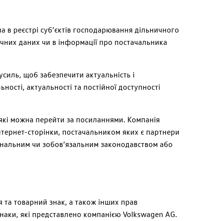
на в реєстрі суб’єктів господарювання дільничного
чних даних чи в інформації про постачальника
усиль, щоб забезпечити актуальність і
ості, актуальності та постійної доступності
на які можна перейти за посиланнями. Компанія
 інтернет-сторінки, постачальником яких є партнери
інальним чи зобов’язальним законодавством або
 та товарний знак, а також інших прав
 знаки, які представлено компанією
Volkswagen
AG.