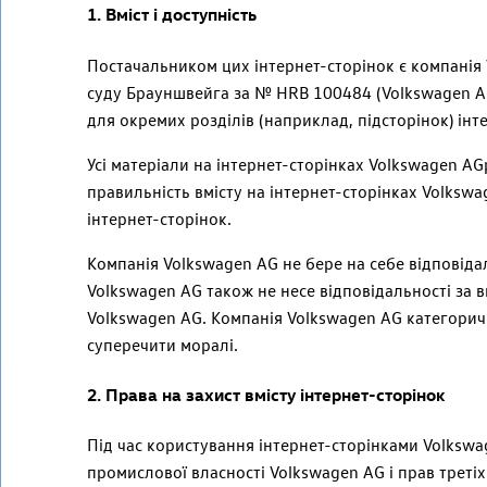
1. Вміст і доступність
Постачальником цих інтернет-сторінок є компанія
суду Брауншвейга за
№ HRB 100484
(
Volkswagen
A
для окремих розділів (наприклад, підсторінок) інт
Усі матеріали на інтернет-сторінках
Volkswagen
AG
правильність вмісту на інтернет-сторінках
Volkswa
інтернет-сторінок.
Компанія
Volkswagen
AG
не бере на себе відповідал
Volkswagen
AG
також не несе відповідальності за в
Volkswagen
AG.
Компанія
Volkswagen
AG
категорич
суперечити моралі.
2. Права на захист вмісту інтернет-сторінок
Під час користування інтернет-сторінками
Volkswa
промислової власності
Volkswagen
AG
і прав треті