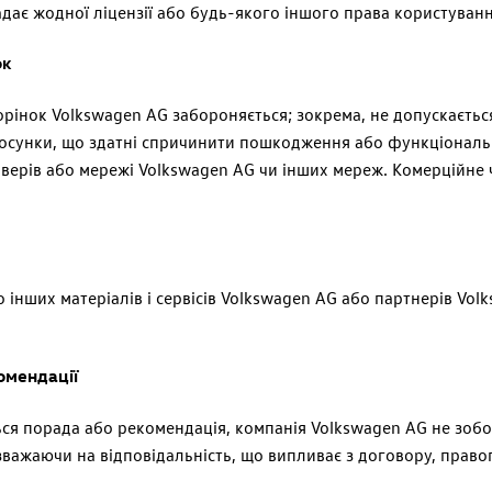
дає жодної ліцензії або будь-якого іншого права користування
ок
орінок
Volkswagen
AG
забороняється; зокрема, не допускаєть
тосунки, що здатні спричинити пошкодження або функціональ
рверів або мережі
Volkswagen
AG
чи інших мереж. Комерційне 
інших матеріалів і сервісів
Volkswagen
AG
або партнерів
Vol
комендації
ся порада або рекомендація, компанія
Volkswagen
AG
не зобо
зважаючи на відповідальність, що випливає з договору, пра