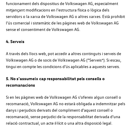
funcionament dels dispositius de
Volkswagen
AG
, especialment
mitjançant modificacions en l'estructura física o lògica dels
servidors o la xarxa de
Volkswagen
AG
o altres xarxes. Està prohibit
l'ús comercial i sistemàtic de les pàgines web de
Volkswagen
AG
sense el consentiment de
Volkswagen
AG
.
4. Serveis
A través dels llocs web, pot accedir a altres continguts i serveis de
Volkswagen
AG
o de socis de Volkswagen AG (“Serveis”). Si escau,
tingui en compte les condicions d'ús aplicables a aquests serveis.
5. No s'assumeix cap responsabilitat pels consells o
recomanacions
Si en les pàgines web de
Volkswagen
AG
s'ofereix algun consell o
recomanació,
Volkswagen
AG
no estarà obligada a indemnitzar pels
danys i perjudicis derivats del compliment d'aquest consell o
recomanació, sense perjudici de la responsabilitat derivada d'una
relació contractual, un acte il·lícit o una altra disposició legal.