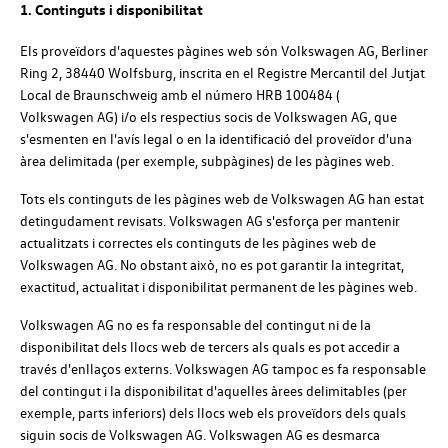
1. Continguts i disponibilitat
Els proveïdors d'aquestes pàgines web són
Volkswagen
AG
, Berliner
Ring 2, 38440 Wolfsburg, inscrita en el Registre Mercantil del Jutjat
Local de Braunschweig amb el número HRB 100484 (
Volkswagen
AG
) i/o els respectius socis de Volkswagen AG, que
s'esmenten en l'avís legal o en la identificació del proveïdor d'una
àrea delimitada (per exemple, subpàgines) de les pàgines web.
Tots els continguts de les pàgines web de
Volkswagen
AG
han estat
detingudament revisats.
Volkswagen
AG
s'esforça per mantenir
actualitzats i correctes els continguts de les pàgines web de
Volkswagen
AG
. No obstant això, no es pot garantir la integritat,
exactitud, actualitat i disponibilitat permanent de les pàgines web.
Volkswagen
AG
no es fa responsable del contingut ni de la
disponibilitat dels llocs web de tercers als quals es pot accedir a
través d'enllaços externs.
Volkswagen
AG
tampoc es fa responsable
del contingut i la disponibilitat d'aquelles àrees delimitables (per
exemple, parts inferiors) dels llocs web els proveïdors dels quals
siguin socis de
Volkswagen
AG
.
Volkswagen
AG
es desmarca