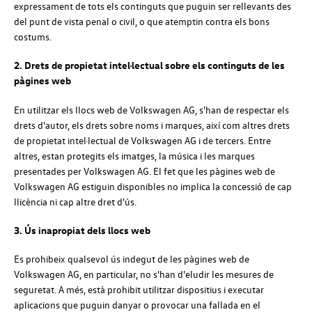
expressament de tots els continguts que puguin ser rellevants des
del punt de vista penal o civil, o que atemptin contra els bons
costums.
2. Drets de propietat intel·lectual sobre els continguts de les
pàgines web
En utilitzar els llocs web de
Volkswagen
AG
, s'han de respectar els
drets d'autor, els drets sobre noms i marques, així com altres drets
de propietat intel·lectual de
Volkswagen
AG
i de tercers. Entre
altres, estan protegits els imatges, la música i les marques
presentades per
Volkswagen
AG
. El fet que les pàgines web de
Volkswagen
AG
estiguin disponibles no implica la concessió de cap
llicència ni cap altre dret d'ús.
3. Ús inapropiat dels llocs web
Es prohibeix qualsevol ús indegut de les pàgines web de
Volkswagen
AG
, en particular, no s'han d'eludir les mesures de
seguretat. A més, està prohibit utilitzar dispositius i executar
aplicacions que puguin danyar o provocar una fallada en el