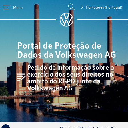
Português (Portugal)
Menu
Portal de Proteção de
Dados da Volkswagen AG
Pedido de informação sobre o
exercício dos seus direitos no
âmbito do RGPD junto da
Volkswagen AG