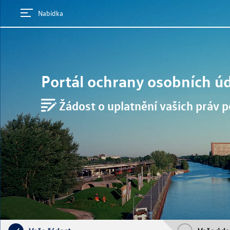
Nabídka
Portál ochrany osobních ú
Žádost o uplatnění vašich práv 