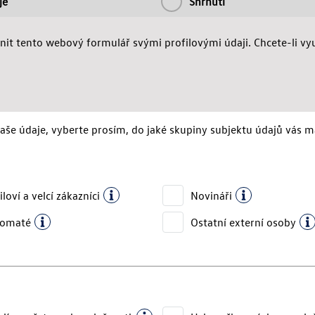
je
Shrnutí
it tento webový formulář svými profilovými údaji. Chcete-li využ
vaše údaje, vyberte prosím, do jaké skupiny subjektu údajů vás 
iloví a velcí zákazníci
Novináři
lomaté
Ostatní externí osoby