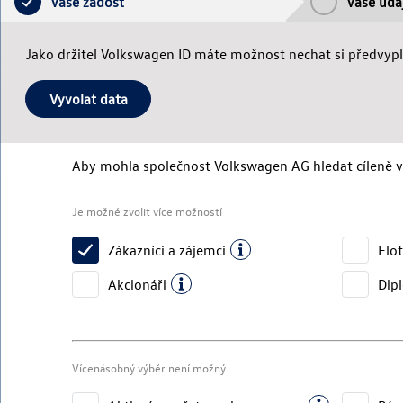
Vaše žádost
Vaše úda
Jako držitel Volkswagen ID máte možnost nechat si předvypln
Vyvolat data
Aby mohla společnost
Volkswagen AG
hledat cíleně 
Je možné zvolit více možností
Zákazníci a zájemci
Flot
Akcionáři
Dip
Vícenásobný výběr není možný.