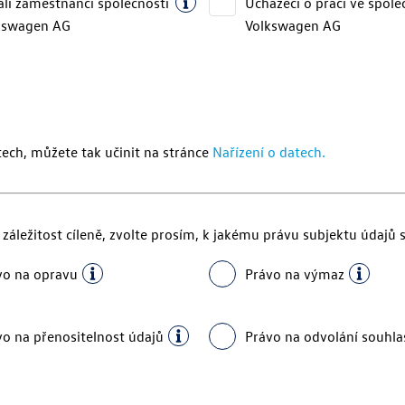
alí zaměstnanci společnosti
Uchazeči o práci ve spole
kswagen AG
Volkswagen AG
tech, můžete tak učinit na stránce
Nařízení o datech.
záležitost cíleně, zvolte prosím, k jakému právu subjektu údajů s
vo na opravu
Právo na výmaz
vo na přenositelnost údajů
Právo na odvolání souhla