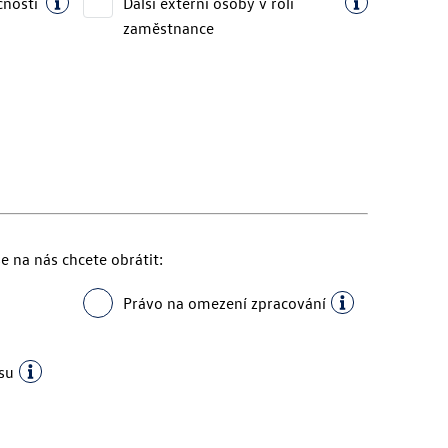
čnosti
Další externí osoby v roli
zaměstnance
e na nás chcete obrátit:
Právo na omezení zpracování
su