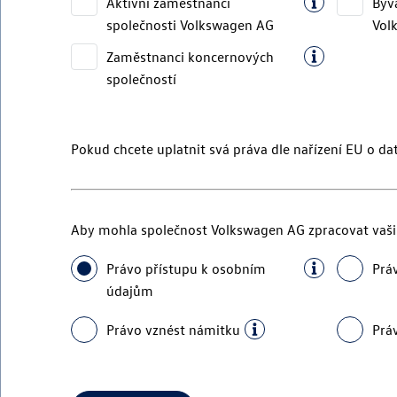
Aktivní zaměstnanci
Býv
společnosti
Volkswagen AG
Vol
Zaměstnanci koncernových
společností
Pokud chcete uplatnit svá práva dle nařízení EU o da
Aby mohla společnost
Volkswagen AG
zpracovat vaši 
Právo přístupu k osobním
Prá
údajům
Právo vznést námitku
Prá