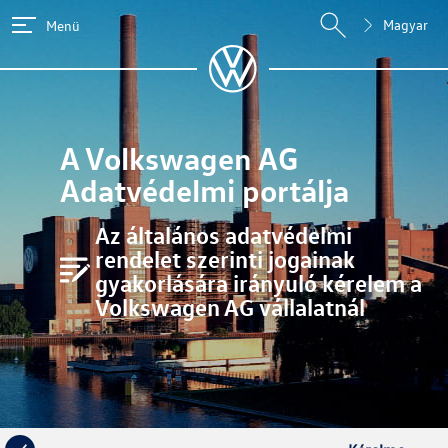
Magyar
Menü
A
Volkswagen AG
Adatvédelmi portálja
Az általános adatvédelmi
rendelet szerinti jogainak
gyakorlására irányuló kérelem a
Volkswagen AG vállalatnál