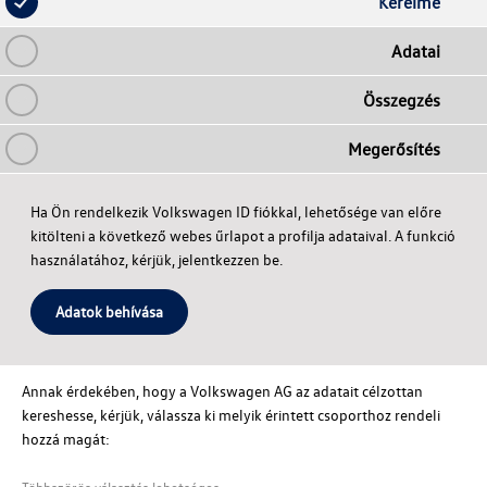
Kérelme
Adatai
Összegzés
Megerősítés
Ha Ön rendelkezik Volkswagen ID fiókkal, lehetősége van előre
kitölteni a következő webes űrlapot a profilja adataival. A funkció
használatához, kérjük, jelentkezzen be.
Adatok behívása
Annak érdekében, hogy a
Volkswagen AG
az adatait célzottan
kereshesse, kérjük, válassza ki melyik érintett csoporthoz rendeli
hozzá magát:
Többszörös választás lehetséges