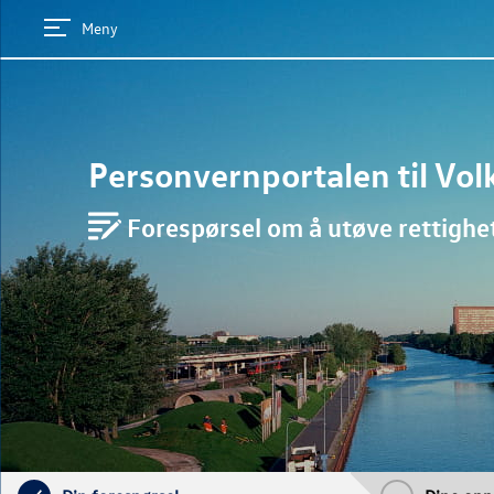
Meny
Personvernportalen til
Vol
Forespørsel om å utøve rettighe