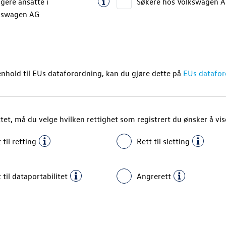
igere ansatte i
Søkere hos
Volkswagen 
kswagen AG
henhold til EUs dataforordning, kan du gjøre dette på
EUs datafor
t, må du velge hvilken rettighet som registrert du ønsker å vise
 til retting
Rett til sletting
 til dataportabilitet
Angrerett