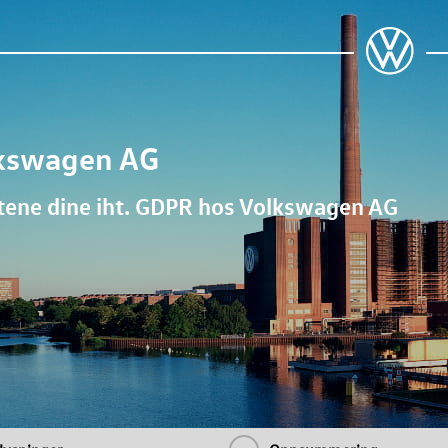
kswagen AG
tene dine iht. GDPR hos
Volkswagen AG