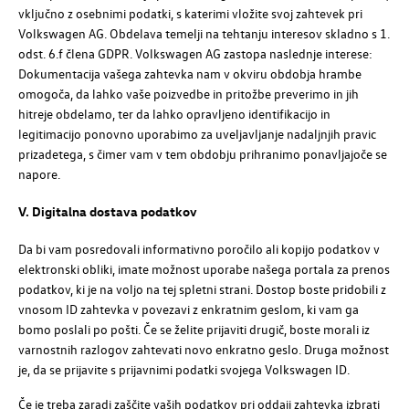
vključno z osebnimi podatki, s katerimi vložite svoj zahtevek pri
Volkswagen AG
. Obdelava temelji na tehtanju interesov skladno s 1.
odst. 6.f člena GDPR.
Volkswagen AG
zastopa naslednje interese:
Dokumentacija vašega zahtevka nam v okviru obdobja hrambe
omogoča, da lahko vaše poizvedbe in pritožbe preverimo in jih
hitreje obdelamo, ter da lahko opravljeno identifikacijo in
legitimacijo ponovno uporabimo za uveljavljanje nadaljnjih pravic
prizadetega, s čimer vam v tem obdobju prihranimo ponavljajoče se
napore.
V. Digitalna dostava podatkov
Da bi vam posredovali informativno poročilo ali kopijo podatkov v
elektronski obliki, imate možnost uporabe našega portala za prenos
podatkov, ki je na voljo na tej spletni strani. Dostop boste pridobili z
vnosom ID zahtevka v povezavi z enkratnim geslom, ki vam ga
bomo poslali po pošti. Če se želite prijaviti drugič, boste morali iz
varnostnih razlogov zahtevati novo enkratno geslo. Druga možnost
je, da se prijavite s prijavnimi podatki svojega
Volkswagen ID
.
Če je treba zaradi zaščite vaših podatkov pri oddaji zahtevka izbrati