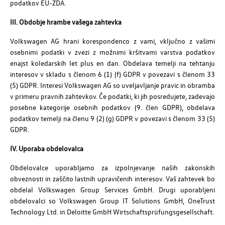
podatkov EU-ZDA.
III. Obdobje hrambe vašega zahtevka
Volkswagen AG hrani korespondenco z vami, vključno z vašimi
osebnimi podatki v zvezi z možnimi kršitvami varstva podatkov
enajst koledarskih let plus en dan. Obdelava temelji na tehtanju
interesov v skladu s členom 6 (1) (f) GDPR v povezavi s členom 33
(5) GDPR. Interesi Volkswagen AG so uveljavljanje pravic in obramba
v primeru pravnih zahtevkov. Če podatki, ki jih posredujete, zadevajo
posebne kategorije osebnih podatkov (9. člen GDPR), obdelava
podatkov temelji na členu 9 (2) (g) GDPR v povezavi s členom 33 (5)
GDPR.
IV. Uporaba obdelovalca
Obdelovalce uporabljamo za izpolnjevanje naših zakonskih
obveznosti in zaščito lastnih upravičenih interesov. Vaš zahtevek bo
obdelal Volkswagen Group Services GmbH. Drugi uporabljeni
obdelovalci so Volkswagen Group IT Solutions GmbH, OneTrust
Technology Ltd. in Deloitte GmbH Wirtschaftsprüfungsgesellschaft.