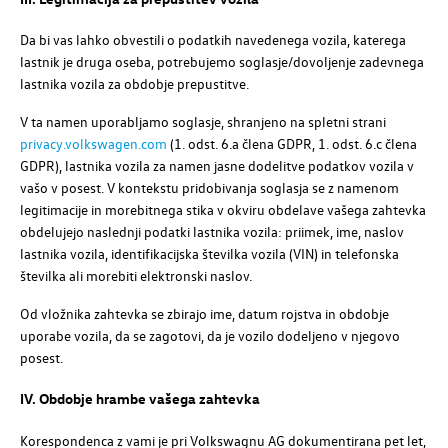
Da bi vas lahko obvestili o podatkih navedenega vozila, katerega
lastnik je druga oseba, potrebujemo soglasje/dovoljenje zadevnega
lastnika vozila za obdobje prepustitve.
V ta namen uporabljamo soglasje, shranjeno na spletni strani
privacy.volkswagen.com
(1. odst. 6.a člena GDPR, 1. odst. 6.c člena
GDPR), lastnika vozila za namen jasne dodelitve podatkov vozila v
vašo v posest. V kontekstu pridobivanja soglasja se z namenom
legitimacije in morebitnega stika v okviru obdelave vašega zahtevka
obdelujejo naslednji podatki lastnika vozila: priimek, ime, naslov
lastnika vozila, identifikacijska številka vozila (VIN) in telefonska
številka ali morebiti elektronski naslov.
Od vložnika zahtevka se zbirajo ime, datum rojstva in obdobje
uporabe vozila, da se zagotovi, da je vozilo dodeljeno v njegovo
posest.
IV. Obdobje hrambe vašega zahtevka
Korespondenca z vami je pri
Volkswagnu AG
dokumentirana pet let,