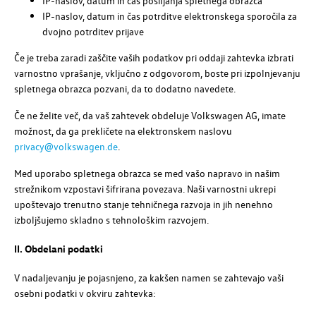
IP-naslov, datum in čas pošiljanja spletnega obrazca
IP-naslov, datum in čas potrditve elektronskega sporočila za
dvojno potrditev prijave
Če je treba zaradi zaščite vaših podatkov pri oddaji zahtevka izbrati
varnostno vprašanje, vključno z odgovorom, boste pri izpolnjevanju
spletnega obrazca pozvani, da to dodatno navedete.
Če ne želite več, da vaš zahtevek obdeluje
Volkswagen AG
, imate
možnost, da ga prekličete na elektronskem naslovu
privacy@volkswagen.de
.
Med uporabo spletnega obrazca se med vašo napravo in našim
strežnikom vzpostavi šifrirana povezava. Naši varnostni ukrepi
upoštevajo trenutno stanje tehničnega razvoja in jih nenehno
izboljšujemo skladno s tehnološkim razvojem.
II. Obdelani podatki
V nadaljevanju je pojasnjeno, za kakšen namen se zahtevajo vaši
osebni podatki v okviru zahtevka: