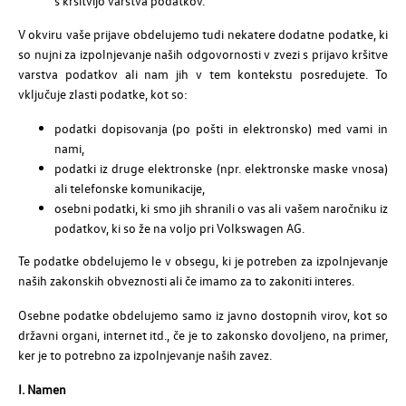
s kršitvijo varstva podatkov.
V okviru vaše prijave obdelujemo tudi nekatere dodatne podatke, ki
so nujni za izpolnjevanje naših odgovornosti v zvezi s prijavo kršitve
varstva podatkov ali nam jih v tem kontekstu posredujete. To
vključuje zlasti podatke, kot so:
podatki dopisovanja (po pošti in elektronsko) med vami in
nami,
podatki iz druge elektronske (npr. elektronske maske vnosa)
ali telefonske komunikacije,
osebni podatki, ki smo jih shranili o vas ali vašem naročniku iz
podatkov, ki so že na voljo pri Volkswagen AG.
Te podatke obdelujemo le v obsegu, ki je potreben za izpolnjevanje
naših zakonskih obveznosti ali če imamo za to zakoniti interes.
Osebne podatke obdelujemo samo iz javno dostopnih virov, kot so
državni organi, internet itd., če je to zakonsko dovoljeno, na primer,
ker je to potrebno za izpolnjevanje naših zavez.
I. Namen