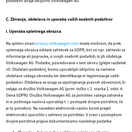
podatkov izvaja izključno
Volkswagen AG
.
C. Zbiranje, obdelava in uporaba vaših osebnih podatkov
I. Uporaba spletnega obrazca
Na spletni strani
privacy.volkswagen.com
imate možnost, da prek
spletnega obrazca oddate zahtevek za GDPR, kot so npr. zahtevki za
informacije ali popravke, o svojih osebnih podatkih, ki jih obdeluje
Volkswagen AG
. Podatke, posredovane v tem okviru (glejte razdelek
»II. Obdelani podatki«), bomo uporabljali izključno za namene
obdelave vašega obvestila ter identifikacije in legitimizacije vaših
podatkov. Obdelava se izvaja za izpolnjevanje pravnih obveznosti, ki
veljajo za družbo
Volkswagen AG
(prim. točko c 1. stavka 1. odst. 6.
člena GDPR). Družba
Volkswagen AG
za potrditev vašega zahtevka
in e-poštnega naslova uporablja
t. i.
postopek dvojne potrditve, če
je to potrebno. Na navedeni elektronski naslov boste prejeli
elektronsko sporočilo z zahtevo za potrditev. V zvezi s postopkom
dvojne potrditve prijave dokumentiramo naslednje podatke: