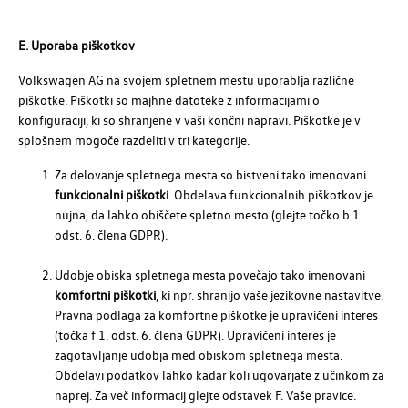
E. Uporaba piškotkov
Volkswagen AG
na svojem spletnem mestu uporablja različne
piškotke. Piškotki so majhne datoteke z informacijami o
konfiguraciji, ki so shranjene v vaši končni napravi. Piškotke je v
splošnem mogoče razdeliti v tri kategorije.
Za delovanje spletnega mesta so bistveni tako imenovani
funkcionalni piškotki
. Obdelava funkcionalnih piškotkov je
nujna, da lahko obiščete spletno mesto (glejte točko b 1.
odst. 6. člena GDPR).
Udobje obiska spletnega mesta povečajo tako imenovani
komfortni piškotki
, ki npr. shranijo vaše jezikovne nastavitve.
Pravna podlaga za komfortne piškotke je upravičeni interes
(točka f 1. odst. 6. člena GDPR). Upravičeni interes je
zagotavljanje udobja med obiskom spletnega mesta.
Obdelavi podatkov lahko kadar koli ugovarjate z učinkom za
naprej. Za več informacij glejte odstavek F. Vaše pravice.