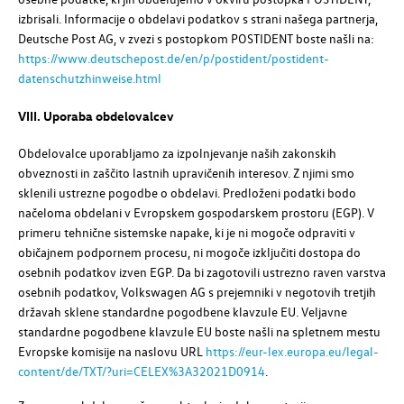
izbrisali. Informacije o obdelavi podatkov s strani našega partnerja,
Deutsche Post AG
, v zvezi s postopkom POSTIDENT boste našli na:
https://www.deutschepost.de/en/p/postident/postident-
datenschutzhinweise.html
VIII. Uporaba obdelovalcev
Obdelovalce uporabljamo za izpolnjevanje naših zakonskih
obveznosti in zaščito lastnih upravičenih interesov. Z njimi smo
sklenili ustrezne pogodbe o obdelavi. Predloženi podatki bodo
načeloma obdelani v Evropskem gospodarskem prostoru (EGP). V
primeru tehnične sistemske napake, ki je ni mogoče odpraviti v
običajnem podpornem procesu, ni mogoče izključiti dostopa do
osebnih podatkov izven EGP. Da bi zagotovili ustrezno raven varstva
osebnih podatkov,
Volkswagen AG
s prejemniki v negotovih tretjih
državah sklene standardne pogodbene klavzule EU. Veljavne
standardne pogodbene klavzule EU boste našli na spletnem mestu
Evropske komisije na naslovu URL
https://eur-lex.europa.eu/legal-
content/de/TXT/?uri=CELEX%3A32021D0914
.