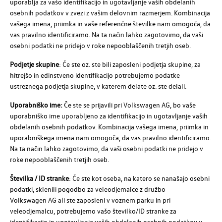
uporablja za vašo identifikacijo in ugotavljanje vaših obdelanih
osebnih podatkov v zvezi z vašim delovnim razmerjem. Kombinacija
vašega imena, priimka in vaše referenčne številke nam omogoča, da
vas pravilno identificiramo. Na ta način lahko zagotovimo, da vaši
osebni podatki ne pridejo v roke nepooblaščenih tretjih oseb.
Podjetje skupine
: Če ste oz. ste bili zaposleni podjetja skupine, za
hitrejšo in edinstveno identifikacijo potrebujemo podatke
ustreznega podjetja skupine, v katerem delate oz. ste delali.
Uporabniško ime:
Če ste se prijavili pri
Volkswagen AG
, bo vaše
uporabniško ime uporabljeno za identifikacijo in ugotavljanje vaših
obdelanih osebnih podatkov. Kombinacija vašega imena, priimka in
uporabniškega imena nam omogoča, da vas pravilno identificiramo.
Na ta način lahko zagotovimo, da vaši osebni podatki ne pridejo v
roke nepooblaščenih tretjih oseb.
Številka / ID stranke
: Če ste kot oseba, na katero se nanašajo osebni
podatki, sklenili pogodbo za veleodjemalce z družbo
Volkswagen AG
ali ste zaposleni v voznem parku in pri
veleodjemalcu, potrebujemo vašo številko/ID stranke za
identifikacijo in ugotavljanje vaših obdelanih osebnih podatkov v