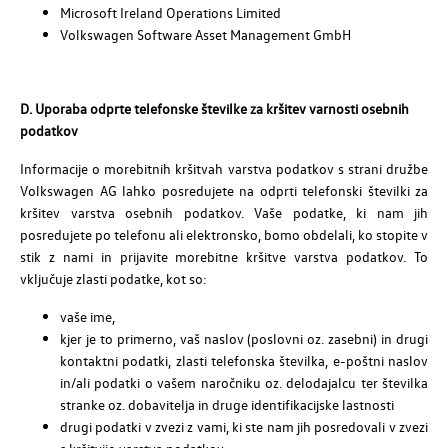
Microsoft Ireland Operations Limited
Volkswagen Software Asset Management GmbH
D. Uporaba odprte telefonske številke za kršitev varnosti osebnih
podatkov
Informacije o morebitnih kršitvah varstva podatkov s strani družbe
Volkswagen AG lahko posredujete na odprti telefonski številki za
kršitev varstva osebnih podatkov. Vaše podatke, ki nam jih
posredujete po telefonu ali elektronsko, bomo obdelali, ko stopite v
stik z nami in prijavite morebitne kršitve varstva podatkov. To
vključuje zlasti podatke, kot so:
vaše ime,
kjer je to primerno, vaš naslov (poslovni oz. zasebni) in drugi
kontaktni podatki, zlasti telefonska številka, e-poštni naslov
in/ali podatki o vašem naročniku oz. delodajalcu ter številka
stranke oz. dobavitelja in druge identifikacijske lastnosti
drugi podatki v zvezi z vami, ki ste nam jih posredovali v zvezi