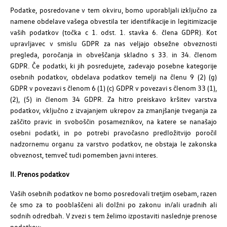
Podatke, posredovane v tem okviru, bomo uporabljali izključno za
namene obdelave vašega obvestila ter identifikacije in legitimizacije
vaših podatkov (točka c 1. odst. 1. stavka 6. člena GDPR). Kot
upravljavec v smislu GDPR za nas veljajo obsežne obveznosti
pregleda, poročanja in obveščanja skladno s 33. in 34. členom
GDPR. Če podatki, ki jih posredujete, zadevajo posebne kategorije
osebnih podatkov, obdelava podatkov temelji na členu 9 (2) (g)
GDPR v povezavi s členom 6 (1) (c) GDPR v povezavi s členom 33 (1),
(2), (5) in členom 34 GDPR. Za hitro preiskavo kršitev varstva
podatkov, vključno z izvajanjem ukrepov za zmanjšanje tveganja za
zaščito pravic in svoboščin posameznikov, na katere se nanašajo
osebni podatki, in po potrebi pravočasno predložitvijo poročil
nadzornemu organu za varstvo podatkov, ne obstaja le zakonska
obveznost, temveč tudi pomemben javni interes.
II. Prenos podatkov
Vaših osebnih podatkov ne bomo posredovali tretjim osebam, razen
če smo za to pooblaščeni ali dolžni po zakonu in/ali uradnih ali
sodnih odredbah. V zvezi s tem želimo izpostaviti naslednje prenose
podatkov: