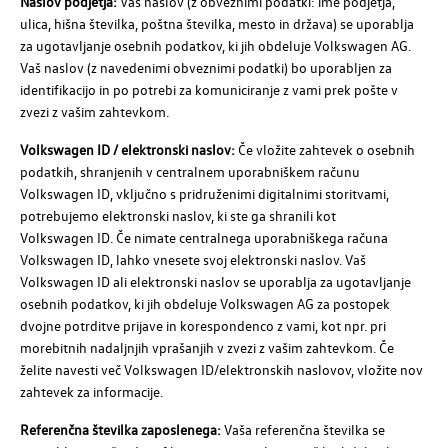
Naslov podjetja:
Vaš naslov (z obveznimi podatki: ime podjetja,
ulica, hišna številka, poštna številka, mesto in država) se uporablja
za ugotavljanje osebnih podatkov, ki jih obdeluje
Volkswagen AG
.
Vaš naslov (z navedenimi obveznimi podatki) bo uporabljen za
identifikacijo in po potrebi za komuniciranje z vami prek pošte v
zvezi z vašim zahtevkom.
Volkswagen ID
/ elektronski naslov:
Če vložite zahtevek o osebnih
podatkih, shranjenih v centralnem uporabniškem računu
Volkswagen ID
, vključno s pridruženimi digitalnimi storitvami,
potrebujemo elektronski naslov, ki ste ga shranili kot
Volkswagen ID
. Če nimate centralnega uporabniškega računa
Volkswagen ID
, lahko vnesete svoj elektronski naslov. Vaš
Volkswagen I
D ali elektronski naslov se uporablja za ugotavljanje
osebnih podatkov, ki jih obdeluje
Volkswagen AG
za postopek
dvojne potrditve prijave in korespondenco z vami, kot npr. pri
morebitnih nadaljnjih vprašanjih v zvezi z vašim zahtevkom. Če
želite navesti več
Volkswagen ID
/elektronskih naslovov, vložite nov
zahtevek za informacije.
Referenčna številka zaposlenega:
Vaša referenčna številka se