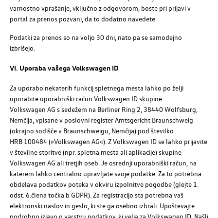
varnostno vprašanje, vključno z odgovorom, boste pri prijavi v
portal za prenos pozvani, da to dodatno navedete.
Podatki za prenos so na voljo 30 dni, nato pa se samodejno
izbrišejo.
VI. Uporaba vašega
Volkswagen ID
Za uporabo nekaterih funkcij spletnega mesta lahko po želji
uporabite uporabniški račun
Volkswagen ID
skupine
Volkswagen AG
s sedežem na Berliner Ring 2, 38440 Wolfsburg,
Nemčija, vpisane v poslovni register Amtsgericht Braunschweig
(okrajno sodišče v Braunschweigu, Nemčija) pod številko
HRB 100484
(»Volkswagen AG«)
. Z
Volkswagen ID
se lahko prijavite
v številne storitve (npr. spletna mesta ali aplikacije) skupine
Volkswagen AG
ali tretjih oseb. Je osrednji uporabniški račun, na
katerem lahko centralno upravljate svoje podatke. Za to potrebna
obdelava podatkov poteka v okviru izpolnitve pogodbe (glejte 1.
odst. 6.člena točka b GDPR). Za registracijo sta potrebna vaš
elektronski naslov in geslo, ki ste ga osebno izbrali. Upoštevajte
podrobno izjavo o varstvu podatkov, ki velja za
Volkswagen ID
. Našli