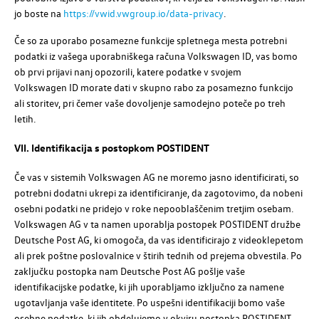
jo boste na
https://vwid.vwgroup.io/data-privacy
.
Če so za uporabo posamezne funkcije spletnega mesta potrebni
podatki iz vašega uporabniškega računa
Volkswagen ID
, vas bomo
ob prvi prijavi nanj opozorili, katere podatke v svojem
Volkswagen ID
morate dati v skupno rabo za posamezno funkcijo
ali storitev, pri čemer vaše dovoljenje samodejno poteče po treh
letih.
VII. Identifikacija s postopkom POSTIDENT
Če vas v sistemih
Volkswagen AG
ne moremo jasno identificirati, so
potrebni dodatni ukrepi za identificiranje, da zagotovimo, da nobeni
osebni podatki ne pridejo v roke nepooblaščenim tretjim osebam.
Volkswagen AG
v ta namen uporablja postopek POSTIDENT družbe
Deutsche Post AG
, ki omogoča, da vas identificirajo z videoklepetom
ali prek poštne poslovalnice v štirih tednih od prejema obvestila. Po
zaključku postopka nam
Deutsche Post AG
pošlje vaše
identifikacijske podatke, ki jih uporabljamo izključno za namene
ugotavljanja vaše identitete. Po uspešni identifikaciji bomo vaše
osebne podatke, ki jih obdelujemo v okviru postopka POSTIDENT,