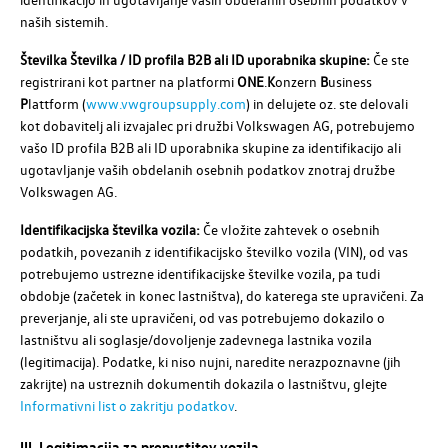
naših sistemih.
Številka Številka / ID profila B2B ali ID uporabnika skupine:
Če ste
registrirani kot partner na platformi
ONE
.
K
onzern
B
usiness
P
lattform (
www.vwgroupsupply.com
) in delujete oz. ste delovali
kot dobavitelj ali izvajalec pri družbi
Volkswagen AG
, potrebujemo
vašo ID profila B2B ali ID uporabnika skupine za identifikacijo ali
ugotavljanje vaših obdelanih osebnih podatkov znotraj družbe
Volkswagen AG
.
Identifikacijska številka vozila:
Če vložite zahtevek o osebnih
podatkih, povezanih z identifikacijsko številko vozila (VIN), od vas
potrebujemo ustrezne identifikacijske številke vozila, pa tudi
obdobje (začetek in konec lastništva), do katerega ste upravičeni. Za
preverjanje, ali ste upravičeni, od vas potrebujemo dokazilo o
lastništvu ali soglasje/dovoljenje zadevnega lastnika vozila
(legitimacija). Podatke, ki niso nujni, naredite nerazpoznavne (jih
zakrijte) na ustreznih dokumentih dokazila o lastništvu, glejte
Informativni list o zakritju podatkov
.
III. Legitimacija za prepustitev vozila