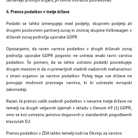
4. Prenos podatkov v tretje države
Podatki se lahko izmenjujejo med podjetji, skupnimi podjetji ali
drugimi poslovnimi partnerji zunaj in znotraj skupine Volkswagen v
državah zunaj področja uporabe GDPR.
Opozarjamo, da raven varstva podatkov v drugih državah zunaj
področja uporabe GDPR pogosto ne ustreza enaki ravni varstva
podatkov. To pomeni, da se lahko ustrezni podatki posredujejo
drugim mestom in da ni primerljivih vladnih nadzornih mehanizmov
s strani organov za varstvo podatkov. Poleg tega vse države ne
ponujajo možnosti pravnega varstva, ki bi ustrezale evropski
zakonodaji.
Razen če prenos vaših osebnih podatkov v nevarne tretje države ne
temelji na drugih veljavnih izjemah v skladu s členom 49 (1) GDPR,
smo se kot ustrezno jamstvo dogovorili o standardnih pogodbenih
klavzulah EU.
Prenos podatkov v ZDA lahko temelji tudi na Okvirju za varstvo