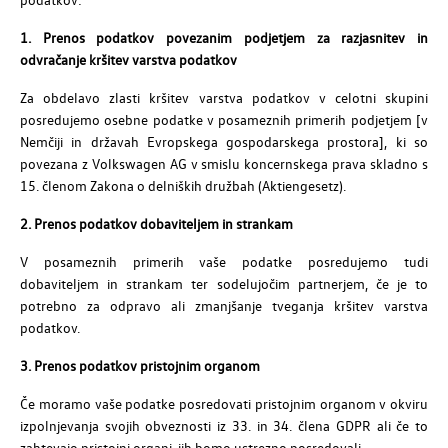
1. Prenos podatkov povezanim podjetjem za razjasnitev in
odvračanje kršitev varstva podatkov
Za obdelavo zlasti kršitev varstva podatkov v celotni skupini
posredujemo osebne podatke v posameznih primerih podjetjem [v
Nemčiji in državah Evropskega gospodarskega prostora], ki so
povezana z Volkswagen AG v smislu koncernskega prava skladno s
15. členom Zakona o delniških družbah (Aktiengesetz).
2. Prenos podatkov dobaviteljem in strankam
V posameznih primerih vaše podatke posredujemo tudi
dobaviteljem in strankam ter sodelujočim partnerjem, če je to
potrebno za odpravo ali zmanjšanje tveganja kršitev varstva
podatkov.
3. Prenos podatkov pristojnim organom
Če moramo vaše podatke posredovati pristojnim organom v okviru
izpolnjevanja svojih obveznosti iz 33. in 34. člena GDPR ali če to
zahtevajo pristojni organi, jih bomo ustrezno posredovali.