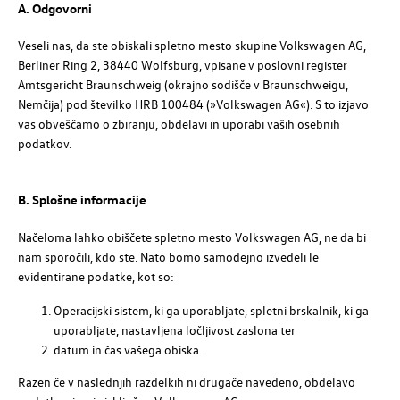
A. Odgovorni
Veseli nas, da ste obiskali spletno mesto skupine
Volkswagen AG
,
Berliner Ring 2, 38440 Wolfsburg, vpisane v poslovni register
Amtsgericht Braunschweig (okrajno sodišče v Braunschweigu,
Nemčija) pod številko
HRB 100484
(»Volkswagen AG«)
. S to izjavo
vas obveščamo o zbiranju, obdelavi in uporabi vaših osebnih
podatkov.
B. Splošne informacije
Načeloma lahko obiščete spletno mesto
Volkswagen AG
, ne da bi
nam sporočili, kdo ste. Nato bomo samodejno izvedeli le
evidentirane podatke, kot so:
Operacijski sistem, ki ga uporabljate, spletni brskalnik, ki ga
uporabljate, nastavljena ločljivost zaslona ter
datum in čas vašega obiska.
Razen če v naslednjih razdelkih ni drugače navedeno, obdelavo