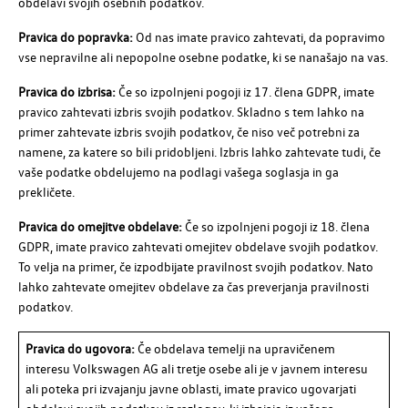
obdelavi svojih osebnih podatkov.
Pravica do popravka:
Od nas imate pravico zahtevati, da popravimo
vse nepravilne ali nepopolne osebne podatke, ki se nanašajo na vas.
Pravica do izbrisa:
Če so izpolnjeni pogoji iz 17. člena GDPR, imate
pravico zahtevati izbris svojih podatkov. Skladno s tem lahko na
primer zahtevate izbris svojih podatkov, če niso več potrebni za
namene, za katere so bili pridobljeni. Izbris lahko zahtevate tudi, če
vaše podatke obdelujemo na podlagi vašega soglasja in ga
prekličete.
Pravica do omejitve obdelave:
Če so izpolnjeni pogoji iz 18. člena
GDPR, imate pravico zahtevati omejitev obdelave svojih podatkov.
To velja na primer, če izpodbijate pravilnost svojih podatkov. Nato
lahko zahtevate omejitev obdelave za čas preverjanja pravilnosti
podatkov.
Pravica do ugovora:
Če obdelava temelji na upravičenem
interesu
Volkswagen AG
ali tretje osebe ali je v javnem interesu
ali poteka pri izvajanju javne oblasti, imate pravico ugovarjati