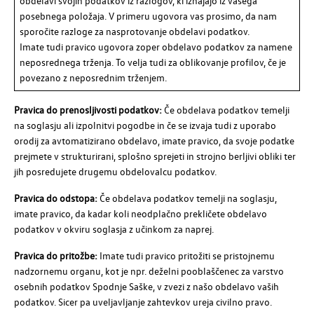
obdelavi svojih podatkov iz razlogov, ki izhajajo iz vašega
posebnega položaja. V primeru ugovora vas prosimo, da nam
sporočite razloge za nasprotovanje obdelavi podatkov.
Imate tudi pravico ugovora zoper obdelavo podatkov za namene
neposrednega trženja. To velja tudi za oblikovanje profilov, če je
povezano z neposrednim trženjem.
Pravica do prenosljivosti podatkov:
Če obdelava podatkov temelji
na soglasju ali izpolnitvi pogodbe in če se izvaja tudi z uporabo
orodij za avtomatizirano obdelavo, imate pravico, da svoje podatke
prejmete v strukturirani, splošno sprejeti in strojno berljivi obliki ter
jih posredujete drugemu obdelovalcu podatkov.
Pravica do odstopa:
Če obdelava podatkov temelji na soglasju,
imate pravico, da kadar koli neodplačno prekličete obdelavo
podatkov v okviru soglasja z učinkom za naprej.
Pravica do pritožbe:
Imate tudi pravico pritožiti se pristojnemu
nadzornemu organu, kot je npr. deželni pooblaščenec za varstvo
osebnih podatkov Spodnje Saške, v zvezi z našo obdelavo vaših
podatkov. Sicer pa uveljavljanje zahtevkov ureja civilno pravo.