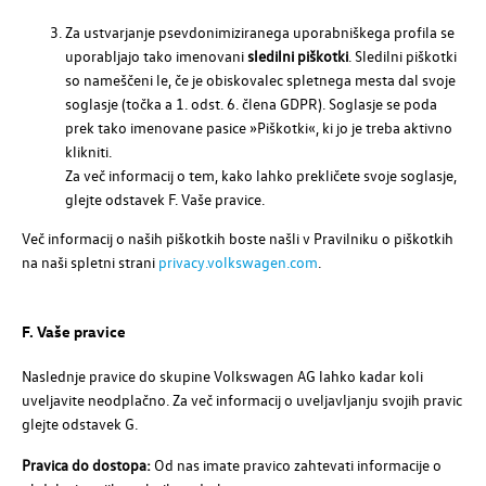
Za ustvarjanje psevdonimiziranega uporabniškega profila se
uporabljajo tako imenovani
sledilni piškotki
. Sledilni piškotki
so nameščeni le, če je obiskovalec spletnega mesta dal svoje
soglasje (točka a 1. odst. 6. člena GDPR). Soglasje se poda
prek tako imenovane pasice »Piškotki«, ki jo je treba aktivno
klikniti.
Za več informacij o tem, kako lahko prekličete svoje soglasje,
glejte odstavek F. Vaše pravice.
Več informacij o naših piškotkih boste našli v Pravilniku o piškotkih
na naši spletni strani
privacy.volkswagen.com
.
F. Vaše pravice
Naslednje pravice do skupine
Volkswagen AG
lahko kadar koli
uveljavite neodplačno. Za več informacij o uveljavljanju svojih pravic
glejte odstavek G.
Pravica do dostopa:
Od nas imate pravico zahtevati informacije o