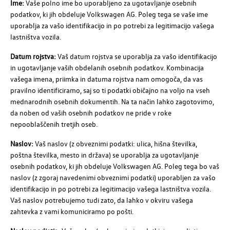
Ime:
Vaše polno ime bo uporabljeno za ugotavljanje osebnih
podatkov, ki jih obdeluje
Volkswagen AG
. Poleg tega se vaše ime
uporablja za vašo identifikacijo in po potrebi za legitimacijo vašega
lastništva vozila.
Datum rojstva:
Vaš datum rojstva se uporablja za vašo identifikacijo
in ugotavljanje vaših obdelanih osebnih podatkov. Kombinacija
vašega imena, priimka in datuma rojstva nam omogoča, da vas
pravilno identificiramo, saj so ti podatki običajno na voljo na vseh
mednarodnih osebnih dokumentih. Na ta način lahko zagotovimo,
da noben od vaših osebnih podatkov ne pride v roke
nepooblaščenih tretjih oseb.
Naslov:
Vaš naslov (z obveznimi podatki: ulica, hišna številka,
poštna številka, mesto in država) se uporablja za ugotavljanje
osebnih podatkov, ki jih obdeluje
Volkswagen AG
. Poleg tega bo vaš
naslov (z zgoraj navedenimi obveznimi podatki) uporabljen za vašo
identifikacijo in po potrebi za legitimacijo vašega lastništva vozila.
Vaš naslov potrebujemo tudi zato, da lahko v okviru vašega
zahtevka z vami komuniciramo po pošti.