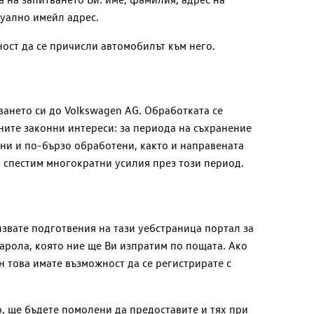
уално имейл адрес.
ност да се причисли автомобилът към него.
тването си до
Volkswagen AG
. Обработката се
ните законни интереси: за периода на съхранение
ни и по-бързо обработени, както и направената
и спестим многократни усилия през този период.
звате подготвения на тази уебстраница портал за
парола, която ние ще Ви изпратим по пощата. Ако
н това имате възможност да се регистрирате с
, ще бъдете помолени да предоставите и тях при