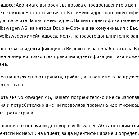
адрес:
Ако имате въпроси във връзка с предоставените в цен
ие се нуждаем от посочения от Вас имейл адрес като идентиф
да посочите Вашия имейл адрес. Вашият идентификационен н
lkswagen AG
, за метода Double-Opt-In и за комуникация с Вас
olkswagen/имейл адреса, моля, направете допълнително зап
ползва за идентификацията Ви, както и за обработката на Ва
н номер ни позволява правилна идентификация. Така можем д
ана.
тел на дружество от групата, трябва да знаем името на дружес
зо и точно.
бота във
Volkswagen AG
, Вашето потребителско име се използ
я и потребителско име ни позволява правилна идентификация
а трета страна.
на данни сте сключили договор с
Volkswagen AG
като голям кли
иентски номер/ID на клиент, за да идентифицираме и опреде