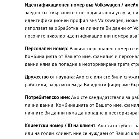
Идентификационен номер във Volkswagen / имейл 
заедно със свързаните с него дигитални услуги, н
идентификационен профил във Volkswagen, може 
използват за обработка на личните Ви данни от
Vo
посочите няколко идентификационни номера във V
Персонален номер:
Вашият персонален номер се из
Комбинацията от Вашето име, фамилия и персонале
данни няма да попадне в неоторизирана трета стр
Дружество от групата
: Ако сте или сте били служи
работили, за да можем да Ви идентифицираме бър
Потребителско име:
Ако сте кандидатствали за ра
лични данни. Комбинацията от Вашето име, фамили
личните Ви данни няма да попадне в неоторизиран
Клиентски номер / ID на клиент
: Ако като субект 
или на голям клиент, ние се нуждаем от Вашия кл