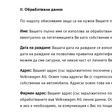
II.
Обработвани данни
По-надолу обясняваме защо са ни нужни Вашите ли
Име:
Вашето пълно име се използва за обработван
евентуално за легитимацията Ви като собственик 
Дата на раждане:
Вашата дата на раждане се изпол
дата на раждане ни позволява правилна идентифик
можем да сме сигурни, че никоя част от личните В
Адрес:
Вашият адрес (със задължително посочени у
Volkswagen AG
. Освен това адресът Ви (с горепос
собственик на автомобила. Адресът освен това ни 
Фирмен адрес:
Вашият адрес (със задължително пос
обработваните във
Volkswagen AG
лични данни. Ос
и ако е необходимо, за комуникация с Вас по поща