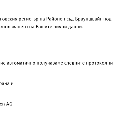
ърговския регистър на Районен съд Брауншвайг под
използването на Вашите лични данни.
й ние автоматично получаваме следните протоколни
рана и
en AG
.