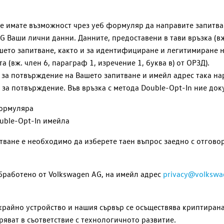
е имате възможност чрез уеб формуляр да направите запитва
AG
Ваши лични данни. Данните, предоставени в тави връзка (вж.
шето запитване, както и за идентифициране и легитимиране 
 (вж. член 6, параграф 1, изречение 1, буква в) от ОРЗД).
за потвърждение на Вашето запитване и имейл адрес така нар
за потвърждение. Във връзка с метода Double-Opt-In ние до
формуляра
ouble-Opt-In имейла
тване е необходимо да изберете таен въпрос заедно с отговор
обработено от
Volkswagen AG
, на имейл адрес
privacy@volkswa
айно устройство и нашия сървър се осъществява криптирана 
яват в съответствие с технологичното развитие.