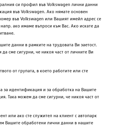
тралния си профил във Volkswagen лични данни
икация във Volkswagen. Ако нямате основен
омер във Volkswagen или Вашият имейл адрес се
, напр. ако имаме въпроси към Вас. Ако искате да
итване.
шите данни в рамките на трудовата Ви заетост.
а сме сигурни, че никоя част от личните Ви
твото от групата, в което работите или сте
ва за идентификация и за обработка на Вашите
. Така можем да сме сигурни, че никоя част от
ент или ако сте служител на клиент с автопарк
лим Вашите обработени лични данни в нашите