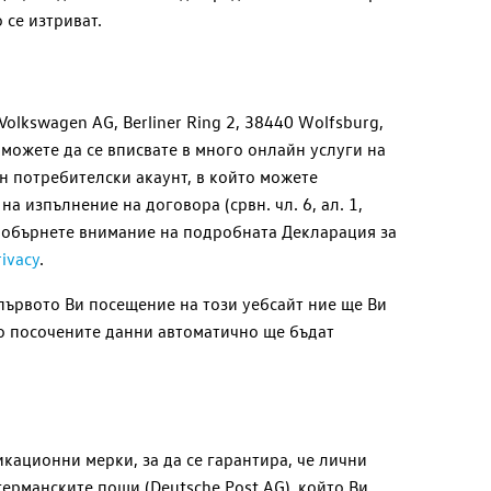
 се изтриват.
Volkswagen AG
, Berliner Ring 2, 38440 Wolfsburg,
можете да се вписвате в много онлайн услуги на
н потребителски акаунт, в който можете
 изпълнение на договора (срвн. чл. 6, ал. 1,
я, обърнете внимание на подробната Декларация за
rivacy
.
първото Ви посещение на този уебсайт ние ще Ви
то посочените данни автоматично ще бъдат
кационни мерки, за да се гарантира, че лични
германските пощи (
Deutsche Post AG
), който Ви