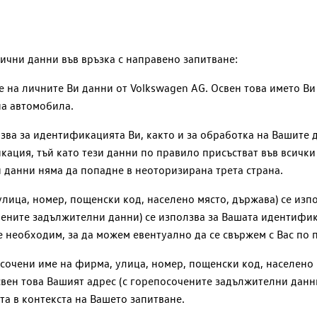
чни данни във връзка с направено запитване:
е на личните Ви данни от
Volkswagen AG
. Освен това името В
на автомобила.
зва за идентификацията Ви, както и за обработка на Вашите
ация, тъй като тези данни по правило присъстват във всичк
и данни няма да попадне в неоторизирана трета страна.
лица, номер, пощенски код, населено място, държава) се изп
очените задължителни данни) се използва за Вашата идентифи
е необходим, за да можем евентуално да се свържем с Вас по 
очени име на фирма, улица, номер, пощенски код, населено м
вен това Вашият адрес (с горепосочените задължителни данн
та в контекста на Вашето запитване.