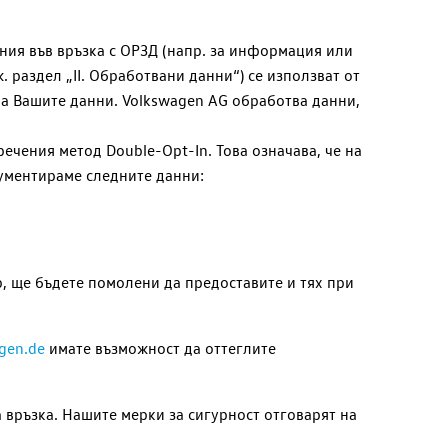
ния във връзка с ОРЗД (напр. за информация или
 раздел „II. Обработвани данни“) се използват от
на Вашите данни.
Volkswagen AG
обработва данни,
ечения метод Double-Opt-In. Това означава, че на
кументираме следните данни:
, ще бъдете помолени да предоставите и тях при
gen.de
имате възможност да оттеглите
връзка. Нашите мерки за сигурност отговарят на