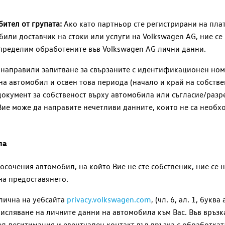
бител от групата:
Ако като партньор сте регистрирани на пл
е били доставчик на стоки или услуги на
Volkswagen AG
, ние с
определим обработените във
Volkswagen AG
лични данни.
 направили запитване за свързаните с идентификационен номе
 автомобил и освен това периода (начало и край на собствен
документ за собственост върху автомобила или съгласие/раз
Вие може да направите нечетливи данните, които не са необх
ла
осочения автомобил, на който Вие не сте собственик, ние се
на предоставянето.
алична на уебсайта
privacy.volkswagen.com
, (чл. 6, ал. 1, буква
исляване на личните данни на автомобила към Вас. Във връзка
л легитимация и евентуален контакт във връзка с обработкат