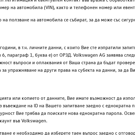
мер на автомобила (VIN), както и телефонен номер или евент
 на ползване на автомобила се събират, за да може със сигур
години, в т.ч. личните данни, с които Вие сте изпратили запи
6, параграф 1, буква е) от ОРЗД.
Volkswagen AG
заявява след
ност въпроси и оплаквания от Ваша страна да бъдат провере
за упражняване на други права на субекта на данни, за да В
ията или копието от данните, Вие имате възможност да изпол
з въвеждане на ID на Вашето запитване заедно с еднократна 
игурност Вие трябва да поискате нова еднократна парола. Осве
каунт във Volkswagen.
тване е необходимо да изберете таен въпрос заедно с отговор