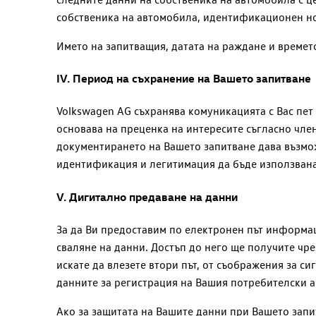
собственика на автомобила, идентификационен но
Името на запитващия, датата на раждане и времето
IV.
Период на съхранение на Вашето запитване
Volkswagen AG
съхранява комуникацията с Вас пет 
основава на преценка на интересите съгласно член 
документирането на Вашето запитване дава възмож
идентификация и легитимация да бъде използвана 
V.
Дигитално предаване на данни
За да Ви предоставим по електронен път информац
сваляне на данни. Достъп до него ще получите чре
искате да влезете втори път, от съображения за с
данните за регистрация на Вашия потребителски а
Ако за защитата на Вашите данни при Вашето запи