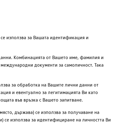
и се използва за Вашата идентификация и
 данни. Комбинацията от Вашето име, фамилия и
и международни документи за самоличност. Така
олзва за обработка на Вашите лични данни от
кация и евентуално за легитимацията Ви като
пощата във връзка с Вашето запитване.
ясто, държава) се използва за получаване на
и) се използва за идентифициране на личността Ви