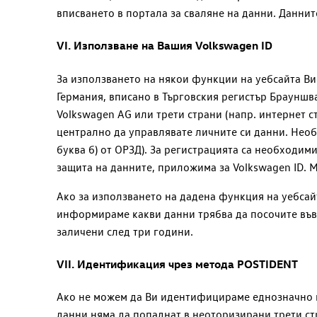
вписването в портала за сваляне на данни. Данните
VI. Използване на Вашия Volkswagen ID
За използването на някои функции на уебсайта В
Германия, вписано в Търговския регистър Брауншв
Volkswagen AG
или трети страни (напр. интернет 
централно да управлявате личните си данни. Необх
буква б) от ОРЗД). За регистрацията са необходи
защита на данните, приложима за
Volkswagen ID
. 
Ако за използването на дадена функция на уебса
информираме какви данни трябва да посочите въ
заличени след три години.
VII. Идентификация чрез метода POSTIDENT
Ако не можем да Ви идентифицираме еднозначно 
данни няма да попаднат в неоторизирани трети ст