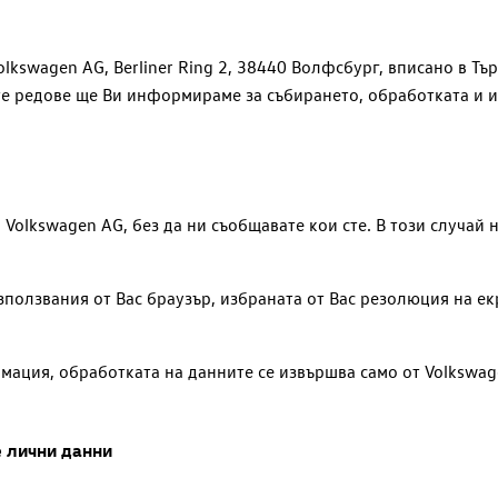
olkswagen AG
, Berliner Ring 2, 38440 Волфсбург, вписано в Т
те редове ще Ви информираме за събирането, обработката и 
а
Volkswagen AG
, без да ни съобщавате кои сте. В този случа
зползвания от Вас браузър, избраната от Вас резолюция на ек
мация, обработката на данните се извършва само от
Volkswag
е лични данни