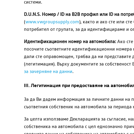
системи.
D.U.N.S. Номер / ID на B2B профил или ID на потре
(
www.vwgroupsupply.com
), както и ако сте или ст
потребител от групата, за да идентифицираме и 
Идентификационен номер на автомобила:
Ако сте
посочите съответните идентификационни номера на
дали сте оправомощен, трябва да ни представите 
(легитимация). Върху документите за собственост 
за зачерняне на данни
.
III. Легитимация при предоставяне на автомоби
За да Ви дадем информация за личните данни на п
съответния собственик на автомобила за периода 
За целта използваме Декларацията за съгласие, н
собственика на автомобила с цел еднозначно прич
следните данни на собственика на автомобила с це