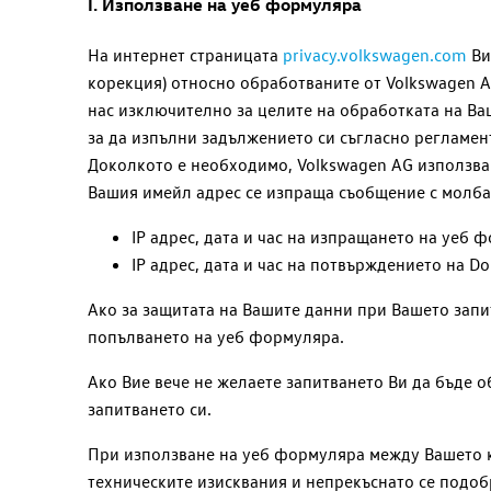
I. Използване на уеб формуляра
На интернет страницата
privacy.volkswagen.com
Ви
корекция) относно обработваните от
Volkswagen 
нас изключително за целите на обработката на Ва
за да изпълни задължението си съгласно регламента
Доколкото е необходимо,
Volkswagen AG
използва 
Вашия имейл адрес се изпраща съобщение с молба 
IP адрес, дата и час на изпращането на уеб 
IP адрес, дата и час на потвърждението на D
Ако за защитата на Вашите данни при Вашето запи
попълването на уеб формуляра.
Ако Вие вече не желаете запитването Ви да бъде 
запитването си.
При използване на уеб формуляра между Вашето кр
техническите изисквания и непрекъснато се подобр