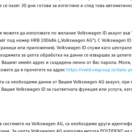
 се пазят 30 дни готови за изтегляне и след това автоматично
ие можете да използвате по желание
Volkswagen ID
акаунт във
айг под номер HRB 100484 („
Volkswagen AG
“). С
Volkswagen ID
страници или приложения).
Volkswagen ID
служи като централе
одимата за целта обработка на данни се извършва за целите на
ми Вашият имейл адрес и създадена лично от Вас парола. Мол
Можете да я прочетете на адрес
https://vwid.vwgroup.io/data-p
йта са необходими данни от Вашия
Volkswagen AG
акаунт, при 
в Вашия
Volkswagen ID
за съответната функция или услуга, ка
в системите на
Volkswagen AG
, са необходими други идентифи
рани. За целта Volkswagen AG използва метода POSTIDENT на 