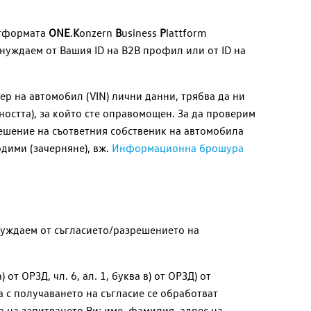
атформата
ONE
.
K
onzern
B
usiness
P
lattform
е нуждаем от Вашия ID на B2B профил или от ID на
р на автомобил (VIN) лични данни, трябва да ни
остта), за който сте оправомощен. За да проверим
решение на съответния собственик на автомобила
одими (зачерняне), вж.
Информационна брошура
 нуждаем от съгласието/разрешението на
 a) от ОРЗД, чл. 6, ал. 1, буква в) от ОРЗД) от
 с получаването на съгласие се обработват
а на запитването Ви: име, фамилия, адрес на