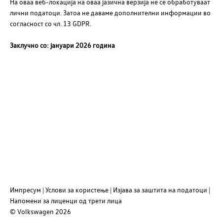
На оваа веб-локација на оваа јазична верзија не се обработуваат
лични податоци. Затоа не даваме дополнителни информации во
согласност со чл. 13 GDPR.
Заклучно со: јануари 2026 година
Импресум
Услови за користење
Изјава за заштита на податоци
Напомени за лиценци од трети лица
© Volkswagen
2026