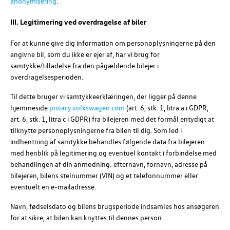
anonymisering
.
III. Legitimering ved overdragelse af biler
For at kunne give dig information om personoplysningerne på den
angivne bil, som du ikke er ejer af, har vi brug for
samtykke/tilladelse fra den pågældende bilejer i
overdragelsesperioden.
Til dette bruger vi samtykkeerklæringen, der ligger på denne
hjemmeside
privacy.volkswagen.com
(art. 6, stk. 1, litra a i GDPR,
art. 6, stk. 1, litra c i GDPR) fra bilejeren med det formål entydigt at
tilknytte personoplysningerne fra bilen til dig. Som led i
indhentning af samtykke behandles følgende data fra bilejeren
med henblik på legitimering og eventuel kontakt i forbindelse med
behandlingen af din anmodning: efternavn, fornavn, adresse på
bilejeren, bilens stelnummer (VIN) og et telefonnummer eller
eventuelt en e-mailadresse.
Navn, fødselsdato og bilens brugsperiode indsamles hos ansøgeren
for at sikre, at bilen kan knyttes til dennes person.