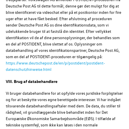
Deutsche Post AG
til dette formål; denne gør det muligt for dig at
blive identificeret via videochat eller på et postkontor inden for fire
uger efter at have fået besked. Efter afslutning af proceduren
sender Deutsche Post AG os dine identifikationsdata, som vi
udelukkende bruger til at fastslå din identitet. Efter vellykket
identifikation vil de af dine personoplysninger, der behandles som
en del af POSTIDENT, blive slettet af os. Oplysninger om
databehandling af vores identifikationspartner,
Deutsche Post AG
,
som en del af POSTIDENT-proceduren er tilgængelig på:
https://www.deutschepost.de/en/p/postident/postident-
datenschutzhinweise.html
VIII. Brug af databehandlere
Vi bruger databehandlere for at opfylde vores juridiske forpligtelser
og for at beskytte vores egne berettigede interesser. Vi har indgået
tilsvarende databehandlingsaftaler med dem. De data, du stiller til
rådighed, vil grundlæggende blive behandlet inden for Det
Europæiske Økonomiske Samarbejdsområde (EØS). I tilfælde af
tekniske systemfejl, som ikke kan løses i den normale