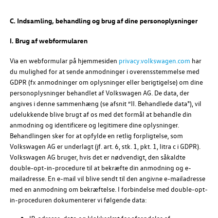
C. Indsamling, behandling og brug af dine personoplysninger
I. Brug af webformularen
Via en webformular på hjemmesiden
privacy.volkswagen.com
har
du mulighed for at sende anmodninger i overensstemmelse med
GDPR (fx anmodninger om oplysninger eller berigtigelse) om dine
personoplysninger behandlet af
Volkswagen AG
. De data, der
angives i denne sammenhæng (se afsnit ”II. Behandlede data"), vil
udelukkende blive brugt af os med det formål at behandle din
anmodning og identificere og legitimere dine oplysninger.
Behandlingen sker for at opfylde en retlig forpligtelse, som
Volkswagen AG
er underlagt (jf. art. 6, stk. 1, pkt. 1, litra c i GDPR).
Volkswagen AG
bruger, hvis det er nødvendigt, den såkaldte
double-opt-in-procedure til at bekræfte din anmodning og e-
mailadresse. En e-mail vil blive sendt til den angivne e-mailadresse
med en anmodning om bekræftelse. I forbindelse med double-opt-
in-proceduren dokumenterer vi følgende data: