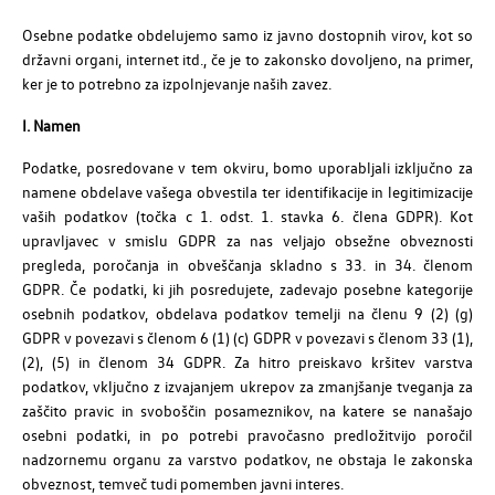
Osebne podatke obdelujemo samo iz javno dostopnih virov, kot so
državni organi, internet itd., če je to zakonsko dovoljeno, na primer,
ker je to potrebno za izpolnjevanje naših zavez.
I. Namen
Podatke, posredovane v tem okviru, bomo uporabljali izključno za
namene obdelave vašega obvestila ter identifikacije in legitimizacije
vaših podatkov (točka c 1. odst. 1. stavka 6. člena GDPR). Kot
upravljavec v smislu GDPR za nas veljajo obsežne obveznosti
pregleda, poročanja in obveščanja skladno s 33. in 34. členom
GDPR. Če podatki, ki jih posredujete, zadevajo posebne kategorije
osebnih podatkov, obdelava podatkov temelji na členu 9 (2) (g)
GDPR v povezavi s členom 6 (1) (c) GDPR v povezavi s členom 33 (1),
(2), (5) in členom 34 GDPR. Za hitro preiskavo kršitev varstva
podatkov, vključno z izvajanjem ukrepov za zmanjšanje tveganja za
zaščito pravic in svoboščin posameznikov, na katere se nanašajo
osebni podatki, in po potrebi pravočasno predložitvijo poročil
nadzornemu organu za varstvo podatkov, ne obstaja le zakonska
obveznost, temveč tudi pomemben javni interes.