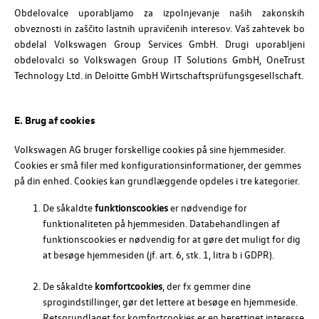
Obdelovalce uporabljamo za izpolnjevanje naših zakonskih
obveznosti in zaščito lastnih upravičenih interesov. Vaš zahtevek bo
obdelal Volkswagen Group Services GmbH. Drugi uporabljeni
obdelovalci so Volkswagen Group IT Solutions GmbH, OneTrust
Technology Ltd. in Deloitte GmbH Wirtschaftsprüfungsgesellschaft.
E. Brug af cookies
Volkswagen AG
bruger forskellige cookies på sine hjemmesider.
Cookies er små filer med konfigurationsinformationer, der gemmes
på din enhed. Cookies kan grundlæggende opdeles i tre kategorier.
De såkaldte
funktionscookies
er nødvendige for
funktionaliteten på hjemmesiden. Databehandlingen af
funktionscookies er nødvendig for at gøre det muligt for dig
at besøge hjemmesiden (jf. art. 6, stk. 1, litra b i GDPR).
De såkaldte
komfortcookies
, der fx gemmer dine
sprogindstillinger, gør det lettere at besøge en hjemmeside.
Retsgrundlaget for komfortcookies er en berettiget interesse