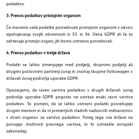
podatkov.
3. Prenos podatkov pristojnim organom
Če moramo vaše podatke posredovati pristojnim organom v okviru
izpolnjevanja svojih obveznosti iz 33. in 34. člena GDPR ali če to
zahtevajo pristojni organi, jih bomo ustrezno posredovali.
4. Prenos podatkov v tretje države
Podatki se lahko izmenjujejo med podjetji, skupnimi podjetji ali
drugimi poslovnimi partnerji zunaj in znotraj skupine Volkswagen v
državah zunaj področja uporabe GDPR.
Opozarjamo, da raven varstva podatkov v drugih državah zunaj
področja uporabe GDPR pogosto ne ustreza enaki ravni varstva
podatkov. To pomeni, da se lahko ustrezni podatki posredujejo
drugim mestom in da ni primerljivih vladnih nadzornih mehanizmov
s strani organov za varstvo podatkov. Poleg tega vse države ne
ponujajo možnosti pravnega varstva, ki bi ustrezale evropski
zakonodaji.