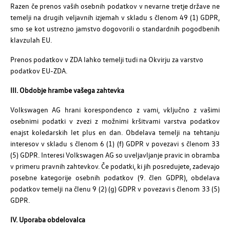
Razen če prenos vaših osebnih podatkov v nevarne tretje države ne
temelji na drugih veljavnih izjemah v skladu s členom 49 (1) GDPR,
smo se kot ustrezno jamstvo dogovorili o standardnih pogodbenih
klavzulah EU.
Prenos podatkov v ZDA lahko temelji tudi na Okvirju za varstvo
podatkov EU-ZDA.
III. Obdobje hrambe vašega zahtevka
Volkswagen AG hrani korespondenco z vami, vključno z vašimi
osebnimi podatki v zvezi z možnimi kršitvami varstva podatkov
enajst koledarskih let plus en dan. Obdelava temelji na tehtanju
interesov v skladu s členom 6 (1) (f) GDPR v povezavi s členom 33
(5) GDPR. Interesi Volkswagen AG so uveljavljanje pravic in obramba
v primeru pravnih zahtevkov. Če podatki, ki jih posredujete, zadevajo
posebne kategorije osebnih podatkov (9. člen GDPR), obdelava
podatkov temelji na členu 9 (2) (g) GDPR v povezavi s členom 33 (5)
GDPR.
IV. Uporaba obdelovalca