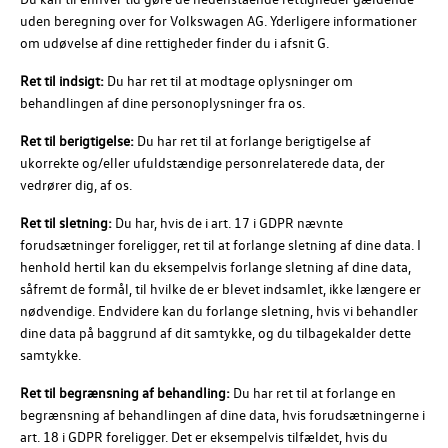
uden beregning over for
Volkswagen AG
. Yderligere informationer
om udøvelse af dine rettigheder finder du i afsnit G.
Ret til indsigt:
Du har ret til at modtage oplysninger om
behandlingen af dine personoplysninger fra os.
Ret til berigtigelse:
Du har ret til at forlange berigtigelse af
ukorrekte og/eller ufuldstændige personrelaterede data, der
vedrører dig, af os.
Ret til sletning:
Du har, hvis de i art. 17 i GDPR nævnte
forudsætninger foreligger, ret til at forlange sletning af dine data. I
henhold hertil kan du eksempelvis forlange sletning af dine data,
såfremt de formål, til hvilke de er blevet indsamlet, ikke længere er
nødvendige. Endvidere kan du forlange sletning, hvis vi behandler
dine data på baggrund af dit samtykke, og du tilbagekalder dette
samtykke.
Ret til begrænsning af behandling:
Du har ret til at forlange en
begrænsning af behandlingen af dine data, hvis forudsætningerne i
art. 18 i GDPR foreligger. Det er eksempelvis tilfældet, hvis du