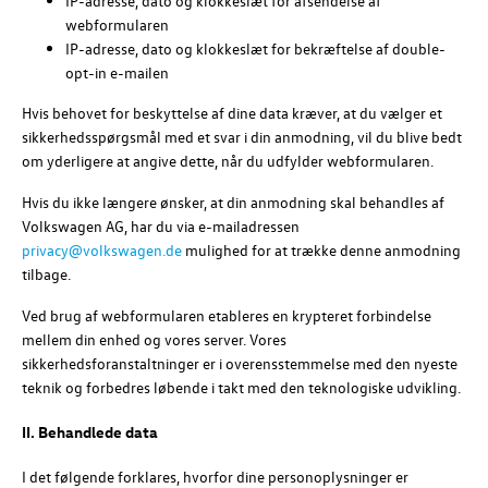
IP-adresse, dato og klokkeslæt for afsendelse af
webformularen
IP-adresse, dato og klokkeslæt for bekræftelse af double-
opt-in e-mailen
Hvis behovet for beskyttelse af dine data kræver, at du vælger et
sikkerhedsspørgsmål med et svar i din anmodning, vil du blive bedt
om yderligere at angive dette, når du udfylder webformularen.
Hvis du ikke længere ønsker, at din anmodning skal behandles af
Volkswagen AG
, har du via e-mailadressen
privacy@volkswagen.de
mulighed for at trække denne anmodning
tilbage.
Ved brug af webformularen etableres en krypteret forbindelse
mellem din enhed og vores server. Vores
sikkerhedsforanstaltninger er i overensstemmelse med den nyeste
teknik og forbedres løbende i takt med den teknologiske udvikling.
II. Behandlede data
I det følgende forklares, hvorfor dine personoplysninger er