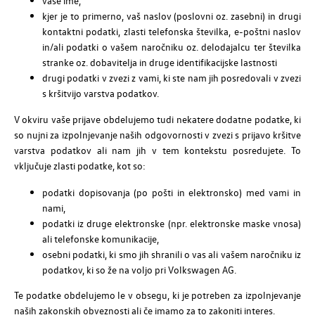
vaše ime,
kjer je to primerno, vaš naslov (poslovni oz. zasebni) in drugi
kontaktni podatki, zlasti telefonska številka, e-poštni naslov
in/ali podatki o vašem naročniku oz. delodajalcu ter številka
stranke oz. dobavitelja in druge identifikacijske lastnosti
drugi podatki v zvezi z vami, ki ste nam jih posredovali v zvezi
s kršitvijo varstva podatkov.
V okviru vaše prijave obdelujemo tudi nekatere dodatne podatke, ki
so nujni za izpolnjevanje naših odgovornosti v zvezi s prijavo kršitve
varstva podatkov ali nam jih v tem kontekstu posredujete. To
vključuje zlasti podatke, kot so:
podatki dopisovanja (po pošti in elektronsko) med vami in
nami,
podatki iz druge elektronske (npr. elektronske maske vnosa)
ali telefonske komunikacije,
osebni podatki, ki smo jih shranili o vas ali vašem naročniku iz
podatkov, ki so že na voljo pri Volkswagen AG.
Te podatke obdelujemo le v obsegu, ki je potreben za izpolnjevanje
naših zakonskih obveznosti ali če imamo za to zakoniti interes.