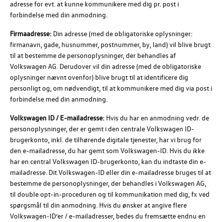
adresse for evt. at kunne kommunikere med dig pr. post i
forbindelse med din anmodning.
Firmaadresse:
Din adresse (med de obligatoriske oplysninger:
firmanavn, gade, husnummer, postnummer, by, land) vil blive brugt
til at bestemme de personoplysninger, der behandles af
Volkswagen AG
. Derudover vil din adresse (med de obligatoriske
oplysninger nævnt ovenfor) blive brugt til at identificere dig
personligt og, om nødvendigt, til at kommunikere med dig via post i
forbindelse med din anmodning.
Volkswagen ID / E-mailadresse:
Hvis du har en anmodning vedr. de
personoplysninger, der er gemt i den centrale
Volkswagen ID
-
brugerkonto, inkl. de tilhørende digitale tjenester, har vi brug for
den e-mailadresse, du har gemt som Volkswagen-ID. Hvis du ikke
har en central Volkswagen ID-brugerkonto, kan du indtaste din e-
mailadresse. Dit Volkswagen-ID eller din e-mailadresse bruges til at
bestemme de personoplysninger, der behandles i
Volkswagen AG
,
til double opt-in-proceduren og til kommunikation med dig, fx ved
spørgsmål til din anmodning. Hvis du ønsker at angive flere
Volkswagen-ID
’er / e-mailadresser, bedes du fremsætte endnu en