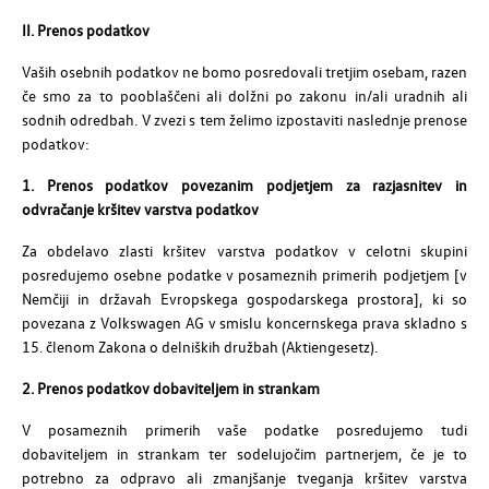
II. Prenos podatkov
Vaših osebnih podatkov ne bomo posredovali tretjim osebam, razen
če smo za to pooblaščeni ali dolžni po zakonu in/ali uradnih ali
sodnih odredbah. V zvezi s tem želimo izpostaviti naslednje prenose
podatkov:
1. Prenos podatkov povezanim podjetjem za razjasnitev in
odvračanje kršitev varstva podatkov
Za obdelavo zlasti kršitev varstva podatkov v celotni skupini
posredujemo osebne podatke v posameznih primerih podjetjem [v
Nemčiji in državah Evropskega gospodarskega prostora], ki so
povezana z Volkswagen AG v smislu koncernskega prava skladno s
15. členom Zakona o delniških družbah (Aktiengesetz).
2. Prenos podatkov dobaviteljem in strankam
V posameznih primerih vaše podatke posredujemo tudi
dobaviteljem in strankam ter sodelujočim partnerjem, če je to
potrebno za odpravo ali zmanjšanje tveganja kršitev varstva