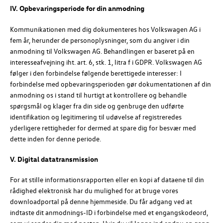
IV.
Opbevaringsperiode for din anmodning
Kommunikationen med dig dokumenteres hos
Volkswagen AG
i
fem år, herunder de personoplysninger, som du angiver i din
anmodning til
Volkswagen AG
. Behandlingen er baseret på en
interesseafvejning iht. art. 6, stk. 1, litra f i GDPR.
Volkswagen AG
følger i den forbindelse følgende berettigede interesser: I
forbindelse med opbevaringsperioden gør dokumentationen af din
anmodning os i stand til hurtigt at kontrollere og behandle
spørgsmål og klager fra din side og genbruge den udførte
identifikation og legitimering til udøvelse af registreredes
yderligere rettigheder for dermed at spare dig for besvær med
dette inden for denne periode.
V.
Digital datatransmission
For at stille informationsrapporten eller en kopi af dataene til din
rådighed elektronisk har du mulighed for at bruge vores
downloadportal på denne hjemmeside. Du får adgang ved at
indtaste dit anmodnings-ID i forbindelse med et engangskodeord,