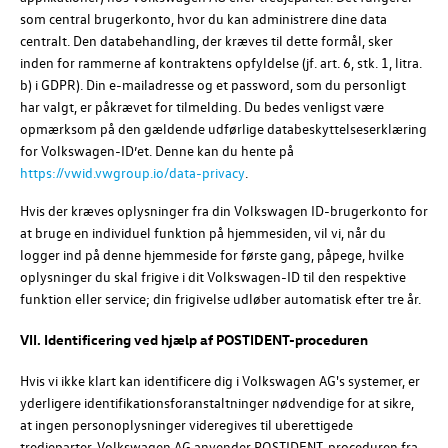
som central brugerkonto, hvor du kan administrere dine data
centralt. Den databehandling, der kræves til dette formål, sker
inden for rammerne af kontraktens opfyldelse (jf. art. 6, stk. 1, litra.
b) i GDPR). Din e-mailadresse og et password, som du personligt
har valgt, er påkrævet for tilmelding. Du bedes venligst være
opmærksom på den gældende udførlige databeskyttelseserklæring
for
Volkswagen-ID
’et. Denne kan du hente på
https://vwid.vwgroup.io/data-privacy
.
Hvis der kræves oplysninger fra din
Volkswagen ID
-brugerkonto for
at bruge en individuel funktion på hjemmesiden, vil vi, når du
logger ind på denne hjemmeside for første gang, påpege, hvilke
oplysninger du skal frigive i dit
Volkswagen-ID
til den respektive
funktion eller service; din frigivelse udløber automatisk efter tre år.
VII. Identificering ved hjælp af POSTIDENT-proceduren
Hvis vi ikke klart kan identificere dig i
Volkswagen AG's
systemer, er
yderligere identifikationsforanstaltninger nødvendige for at sikre,
at ingen personoplysninger videregives til uberettigede
tredjeparter.
Volkswagen AG
anvender POSTIDENT-proceduren fra