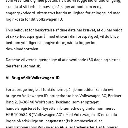
som vi sender dig med posten. Hvis du vil logge ind endnu en gang,
skal du af sikkerhedsmæssige årsager anmode om et nyt
engangskodeord. Alternativt har du mulighed for at logge ind med
login-data for dit
Volkswagen ID
.
Hvis behovet for beskyttelse af dine data har krævet, at du har valgt
et sikkerhedsspørgsmål med et svar i din forespørgsel, vil du blive
bedt om yderligere at angive dette, når du logger ind i
downloadportalen.
Dataene vil være tilgængelige til at downloade i 30 dage og slettes
derefter automatisk.
VI. Brug af dit Volkswagen-ID
For at bruge nogle af funktionerne på hjemmesiden kan du evt.
bruge en
Volkswagen ID
-brugerkonto hos
Volkswagen AG
, Berliner
Ring 2, D-38440 Wolfsburg, Tyskland, som er optaget i
handelsregisteret for byretten i Braunschweig under nummeret
HRB 100484 B
(
"Volkswagen AG"
). Med
Volkswagen-ID
'et kan du
logge på adskillige onlinetjenester (fx hjemmesider eller
applikationer) hos
Volkswagen AG
eller tredjeparter. Det fungerer