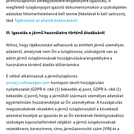
járműtulajdonos beleegyezésére/engedélyére (igazolás). A
megfelelő tulajdonjogot igazoló dokumentumokon a szükségtelen
adatokat felismerhetetlenné kell tennie (feketével ki kell satírozni),
lásd
Tájékoztató az adatok kitakarásáról
.
III. Igazolás a jármű használatra történő átadásáról
Ahhoz, hogy tájékoztatást adhassunk az említett jármű személyes
adatairól, amelynek nem Ön a tulajdonosa, szükségünk van az
adott jármű tulajdonosának hozzájárulására/engedélyére a
használatra történő átadás időtartamára.
E célból alkalmazzuk a járműtulajdonos
privacy.volkswagen.com
honlapon tárolt hozzájárulási
nyilatkozatát (GDPR 6. cikk (1) bekezdés a) pont, GDPR 6. cikk (1)
bekezdés c) pont), hogy a járműből származó személyes adatokat
egyértelműen hozzárendeljük az Ön személyéhez. A hozzájárulás
megszerzésének részeként a jármű tulajdonosától a következő
adatokat kezeljük az igazolás és az Ön kérésének feldolgozásához
szükséges kapcsolatfelvétel céljából: a jármű tulajdonosának
vezetékneve, keresztneve, címe, járműazonosító szám (VIN) és a