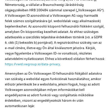
Németország, a vállalat a Braunschweigi Járásbíróság
cégjegyzékében
HRB 100484
számmal szerepel („
Volkswagen AG
”).
A
Volkswagen ID
azonosítóval a
Volkswagen AG
vagy harmadik
felek számos szolgáltatására (
pl.
weboldalak vagy alkalmazások)
bejelentkezhet. Az azonosító központi felhasználói fiókként szolgál,
amelyben Ön központilag kezelheti adatait. Az ehhez szükséges
adatkezelés a szerződés teljesítése érdekében történik (vö. a GDPR
6. cikk (1) bekezdés b) pontjával). A regisztrációhoz szükség van az
e-mail címére, illetve egy Ön által kiválasztott jelszóra. Kérjük,
vegye figyelembe a
Volkswagen ID
-re vonatkozó, részletes
adatvédelmi nyilatkozatot. Ehhez a következő oldalon férhet hozzá:
https://vwid.vwgroup.io/data-privacy
.
Amennyiben az Ön
Volkswagen ID
felhasználói fiókjából adatokra
van szükség a weboldal egyes funkcióinak használatához, amikor
először jelentkezik be a weboldalra, jelezni fogjuk, hogy az adott
Volkswagen azonosítójában milyen információkat kell
engedélyeznie az adott funkció vagy szolgáltatás működése
érdekében, viszont az engedélyezésük három év után
automatikusan lejár.