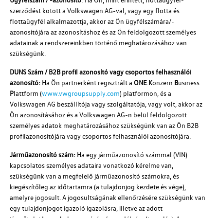
szerződést kötött a
Volkswagen AG
-val, vagy egy flotta és
flottaügyfél alkalmazottja, akkor az Ön ügyfélszámára/-
azonosítójára az azonosításhoz és az Ön feldolgozott személyes
adatainak a rendszereinkben történő meghatározásához van
szükségünk.
DUNS Szám / B2B profil azonosító vagy csoportos felhasználói
azonosító:
Ha Ön partnerként regisztrált a
ONE
.
K
onzern
B
usiness
P
lattform (
www.vwgroupsupply.com
) platformon, és a
Volkswagen AG
beszállítója vagy szolgáltatója, vagy volt, akkor az
Ön azonosításához és a
Volkswagen AG
-n belül feldolgozott
személyes adatok meghatározásához szükségünk van az Ön B2B
profilazonosítójára vagy csoportos felhasználói azonosítójára.
Járműazonosító szám:
Ha egy járműazonosító számmal (VIN)
kapcsolatos személyes adataira vonatkozó kérelme van,
szükségünk van a megfelelő járműazonosító számokra, és
kiegészítőleg az időtartamra (a tulajdonjog kezdete és vége),
amelyre jogosult. A jogosultságának ellenőrzésére szükségünk van
egy tulajdonjogot igazoló igazolásra, illetve az adott