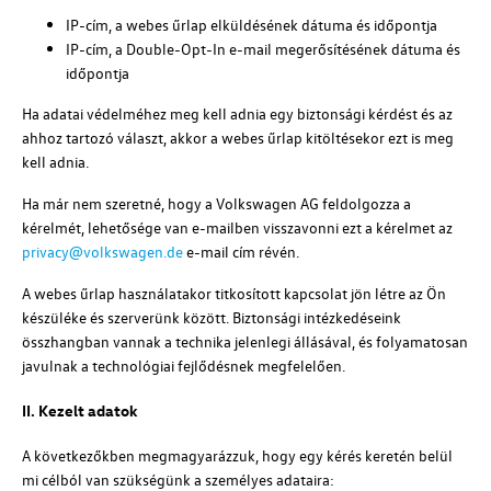
IP-cím, a webes űrlap elküldésének dátuma és időpontja
IP-cím, a Double-Opt-In e-mail megerősítésének dátuma és
időpontja
Ha adatai védelméhez meg kell adnia egy biztonsági kérdést és az
ahhoz tartozó választ, akkor a webes űrlap kitöltésekor ezt is meg
kell adnia.
Ha már nem szeretné, hogy a
Volkswagen AG
feldolgozza a
kérelmét, lehetősége van e-mailben visszavonni ezt a kérelmet az
privacy@volkswagen.de
e-mail cím révén.
A webes űrlap használatakor titkosított kapcsolat jön létre az Ön
készüléke és szerverünk között. Biztonsági intézkedéseink
összhangban vannak a technika jelenlegi állásával, és folyamatosan
javulnak a technológiai fejlődésnek megfelelően.
II. Kezelt adatok
A következőkben megmagyarázzuk, hogy egy kérés keretén belül
mi célból van szükségünk a személyes adataira: