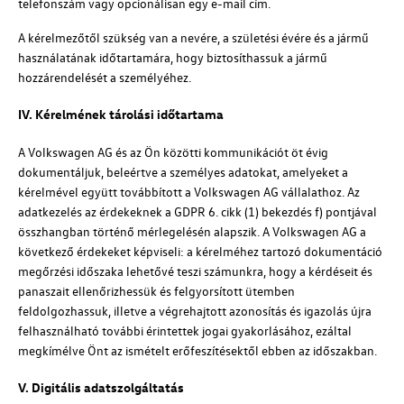
telefonszám vagy opcionálisan egy e-mail cím.
A kérelmezőtől szükség van a nevére, a születési évére és a jármű
használatának időtartamára, hogy biztosíthassuk a jármű
hozzárendelését a személyéhez.
IV. Kérelmének tárolási időtartama
A
Volkswagen AG
és az Ön közötti kommunikációt öt évig
dokumentáljuk, beleértve a személyes adatokat, amelyeket a
kérelmével együtt továbbított a
Volkswagen AG
vállalathoz. Az
adatkezelés az érdekeknek a GDPR 6. cikk (1) bekezdés f) pontjával
összhangban történő mérlegelésén alapszik. A
Volkswagen AG
a
következő érdekeket képviseli: a kérelméhez tartozó dokumentáció
megőrzési időszaka lehetővé teszi számunkra, hogy a kérdéseit és
panaszait ellenőrizhessük és felgyorsított ütemben
feldolgozhassuk, illetve a végrehajtott azonosítás és igazolás újra
felhasználható további érintettek jogai gyakorlásához, ezáltal
megkímélve Önt az ismételt erőfeszítésektől ebben az időszakban.
V. Digitális adatszolgáltatás