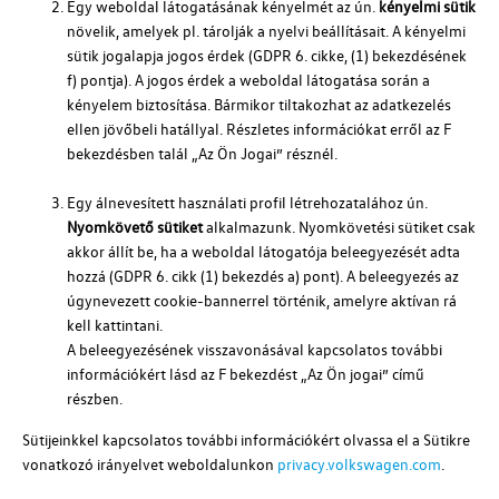
Egy weboldal látogatásának kényelmét az ún.
kényelmi sütik
növelik, amelyek
pl.
tárolják a nyelvi beállításait. A kényelmi
sütik jogalapja jogos érdek (GDPR 6. cikke, (1) bekezdésének
f) pontja). A jogos érdek a weboldal látogatása során a
kényelem biztosítása. Bármikor tiltakozhat az adatkezelés
ellen jövőbeli hatállyal. Részletes információkat erről az F
bekezdésben talál „Az Ön Jogai” résznél.
Egy álnevesített használati profil létrehozatalához ún.
Nyomkövető sütiket
alkalmazunk. Nyomkövetési sütiket csak
akkor állít be, ha a weboldal látogatója beleegyezését adta
hozzá (GDPR 6. cikk (1) bekezdés a) pont). A beleegyezés az
úgynevezett cookie-bannerrel történik, amelyre aktívan rá
kell kattintani.
A beleegyezésének visszavonásával kapcsolatos további
információkért lásd az F bekezdést „Az Ön jogai” című
részben.
Sütijeinkkel kapcsolatos további információkért olvassa el a Sütikre
vonatkozó irányelvet weboldalunkon
privacy.volkswagen.com
.