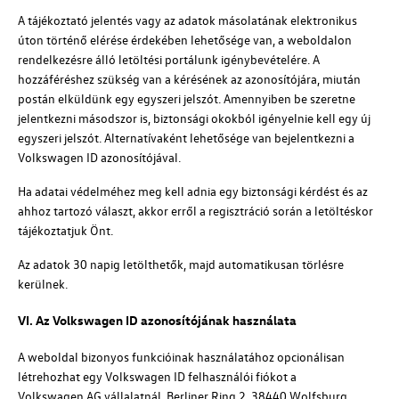
A tájékoztató jelentés vagy az adatok másolatának elektronikus
úton történő elérése érdekében lehetősége van, a weboldalon
rendelkezésre álló letöltési portálunk igénybevételére. A
hozzáféréshez szükség van a kérésének az azonosítójára, miután
postán elküldünk egy egyszeri jelszót. Amennyiben be szeretne
jelentkezni másodszor is, biztonsági okokból igényelnie kell egy új
egyszeri jelszót. Alternatívaként lehetősége van bejelentkezni a
Volkswagen ID
azonosítójával.
Ha adatai védelméhez meg kell adnia egy biztonsági kérdést és az
ahhoz tartozó választ, akkor erről a regisztráció során a letöltéskor
tájékoztatjuk Önt.
Az adatok 30 napig letölthetők, majd automatikusan törlésre
kerülnek.
VI. Az
Volkswagen ID
azonosítójának használata
A weboldal bizonyos funkcióinak használatához opcionálisan
létrehozhat egy
Volkswagen ID
felhasználói fiókot a
Volkswagen AG
vállalatnál, Berliner Ring 2, 38440 Wolfsburg,