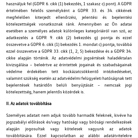
használjuk fel (GDPR 6. cikk (1) bekezdés, 1 szakasz c) pont). A GDPR
értelmében felelős személyként a GDPR 33. és 34. cikkének
megfelelően kiterjedt ellenőrzési, jelentési és bejelentési
kötelezettségek vonatkoznak ránk. Amennyiben az Ön adatai
esetében a személyes adatok különleges kategóriáiról van szó, az
adatkezelés a GDPR 9. cikk (2) bekezdés g) pontja és ezzel
összevetve a GDPR 6. cikk (1) bekezdés 1. mondat c) pontja, továbbá
ezzel összevetve a GDPR 33. cikk (1, 2, 5) bekezdése és a GDPR 34.
cikke alapján történik. Az adatvédelmi jogsértések haladéktalan
kivizsgálása – beleértve az érintettek jogainak és szabadságainak
védelme érdekében tett kockázatcsökkentő intézkedéseket,
valamint szükség esetén az adatvédelmi felügyeleti hatóságnak tett
bejelentések határidőn belüli benyújtását – nemcsak jogi
kötelezettség, hanem jelentős közérdek is.
II. Az adatok továbbítása
Személyes adatait nem adjuk tovább harmadik feleknek, kivéve ha
jogszabályi előírások és/vagy hatósági vagy bírósági rendelkezések
alapján jogosultak vagy kötelesek vagyunk az adatok
továbbítására. Ezzel kapcsolatban az alábbi adatátvitelekre