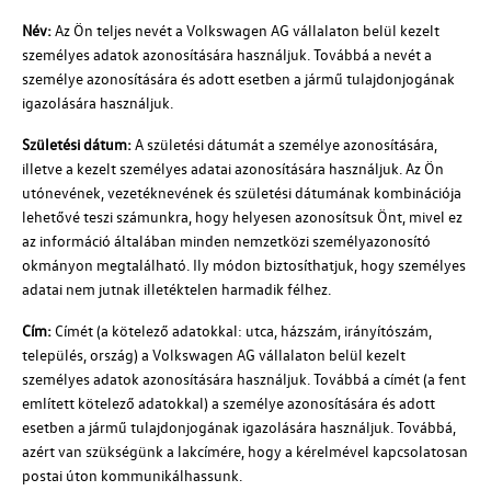
Név:
Az Ön teljes nevét a
Volkswagen AG
vállalaton belül kezelt
személyes adatok azonosítására használjuk. Továbbá a nevét a
személye azonosítására és adott esetben a jármű tulajdonjogának
igazolására használjuk.
Születési dátum:
A születési dátumát a személye azonosítására,
illetve a kezelt személyes adatai azonosítására használjuk. Az Ön
utónevének, vezetéknevének és születési dátumának kombinációja
lehetővé teszi számunkra, hogy helyesen azonosítsuk Önt, mivel ez
az információ általában minden nemzetközi személyazonosító
okmányon megtalálható. Ily módon biztosíthatjuk, hogy személyes
adatai nem jutnak illetéktelen harmadik félhez.
Cím:
Címét (a kötelező adatokkal: utca, házszám, irányítószám,
település, ország) a
Volkswagen AG
vállalaton belül kezelt
személyes adatok azonosítására használjuk. Továbbá a címét (a fent
említett kötelező adatokkal) a személye azonosítására és adott
esetben a jármű tulajdonjogának igazolására használjuk. Továbbá,
azért van szükségünk a lakcímére, hogy a kérelmével kapcsolatosan
postai úton kommunikálhassunk.