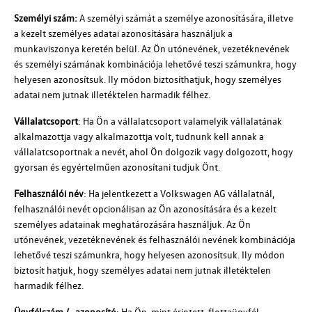
Személyi szám:
A személyi számát a személye azonosítására, illetve
a kezelt személyes adatai azonosítására használjuk a
munkaviszonya keretén belül. Az Ön utónevének, vezetéknevének
és személyi számának kombinációja lehetővé teszi számunkra, hogy
helyesen azonosítsuk. Ily módon biztosíthatjuk, hogy személyes
adatai nem jutnak illetéktelen harmadik félhez.
Vállalatcsoport
: Ha Ön a vállalatcsoport valamelyik vállalatának
alkalmazottja vagy alkalmazottja volt, tudnunk kell annak a
vállalatcsoportnak a nevét, ahol Ön dolgozik vagy dolgozott, hogy
gyorsan és egyértelműen azonosítani tudjuk Önt.
Felhasználói név
: Ha jelentkezett a
Volkswagen AG
vállalatnál,
felhasználói nevét opcionálisan az Ön azonosítására és a kezelt
személyes adatainak meghatározására használjuk. Az Ön
utónevének, vezetéknevének és felhasználói nevének kombinációja
lehetővé teszi számunkra, hogy helyesen azonosítsuk. Ily módon
biztosít hatjuk, hogy személyes adatai nem jutnak illetéktelen
harmadik félhez.
Ügyfélszám / -azonosító
: Ha Ön, mint érintett, flottaügyfél-