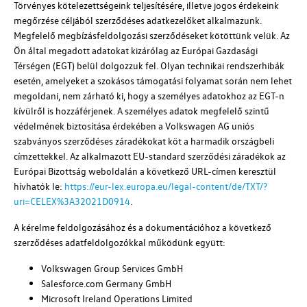
Törvényes kötelezettségeink teljesítésére, illetve jogos érdekeink
megőrzése céljából szerződéses adatkezelőket alkalmazunk.
Megfelelő megbízásfeldolgozási szerződéseket kötöttünk velük. Az
Ön által megadott adatokat kizárólag az Európai Gazdasági
Térségen (EGT) belül dolgozzuk fel. Olyan technikai rendszerhibák
esetén, amelyeket a szokásos támogatási folyamat során nem lehet
megoldani, nem zárható ki, hogy a személyes adatokhoz az EGT-n
kívülről is hozzáférjenek. A személyes adatok megfelelő szintű
védelmének biztosítása érdekében a
Volkswagen AG
uniós
szabványos szerződéses záradékokat köt a harmadik országbeli
címzettekkel. Az alkalmazott EU-standard szerződési záradékok az
Európai Bizottság weboldalán a következő URL-címen keresztül
hívhatók le:
https://eur-lex.europa.eu/legal-content/de/TXT/?
uri=CELEX%3A32021D0914
.
A kérelme feldolgozásához és a dokumentációhoz a következő
szerződéses adatfeldolgozókkal működünk együtt:
Volkswagen Group Services GmbH
Salesforce.com Germany GmbH
Microsoft Ireland Operations Limited