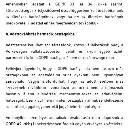
Amennyiben adatait a GDPR 33. és 34. cikke szerinti
kötelezettségeink teljesítésével összefüggésben kell továbbítanunk
az illetékes hatóságoknak, vagy ha ezt az illetékes hatóságok
megkövetelik, adatait ennek megfelelően továbbítjuk.
4. Adattovábbítás harmadik országokba
Adatcserére kerülhet sor társaságok, közös vállalkozások vagy a
Volkswagen vállalatcsoporton belüli és kívüli egyéb üzleti
partnerek között a GDPR hatálya alá nem tartozó országokban.
Felhívjuk figyelmét, hogy a GDPR hatálya alá nem tartozó más
országokban az adatvédelmi szint gyakran nem ugyanolyan
színvonalú. Vagyis előfordulhat, hogy az adott esetben más
szerveknek továbbított vonatkozó adatokra nem alkalmaznak
hasonló állami ellenőrzési mechanizmusokat az adatvédelmi
hatóságok. Ezenkívül nem minden országban állnak rendelkezésre
az európai joggal egyenértékű jogvédelmi lehetőségek.
Amennyiben személyes adatainak továbbítását nem alapozzuk a
GDPR 49. cikk (1) bekezdésében foglalt egyéb érvényes kivételekre,