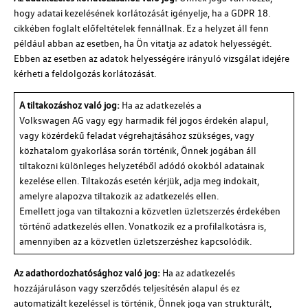
hogy adatai kezelésének korlátozását igényelje, ha a GDPR 18.
cikkében foglalt előfeltételek fennállnak. Ez a helyzet áll fenn
például abban az esetben, ha Ön vitatja az adatok helyességét.
Ebben az esetben az adatok helyességére irányuló vizsgálat idejére
kérheti a feldolgozás korlátozását.
A tiltakozáshoz való jog:
Ha az adatkezelés a
Volkswagen AG
vagy egy harmadik fél jogos érdekén alapul,
vagy közérdekű feladat végrehajtásához szükséges, vagy
közhatalom gyakorlása során történik, Önnek jogában áll
tiltakozni különleges helyzetéből adódó okokból adatainak
kezelése ellen. Tiltakozás esetén kérjük, adja meg indokait,
amelyre alapozva tiltakozik az adatkezelés ellen.
Emellett joga van tiltakozni a közvetlen üzletszerzés érdekében
történő adatkezelés ellen. Vonatkozik ez a profilalkotásra is,
amennyiben az a közvetlen üzletszerzéshez kapcsolódik.
Az adathordozhatósághoz való jog:
Ha az adatkezelés
hozzájáruláson vagy szerződés teljesítésén alapul és ez
automatizált kezeléssel is történik, Önnek joga van strukturált,