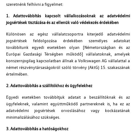
szeretnénk felhívni a figyelmet:
1. Adattovábbítás kapcsolt vállalkozásoknak az adatvédelmi
jogsértések tisztázása és az ellenük való védekezés érdekében
Különösen az egész vállalatcsoportra kiterjedő adatvédelmi
jogsértések feldolgozása érdekében személyes adatokat
továbbítunk egyedi esetekben olyan [Németországban és az
Európai Gazdasági Térségben működő] vállalatoknak, amelyek
konszernjogilag kapcsolatban állnak a Volkswagen AG vállalattal a
német részvénytársaságokról szóló törvény (AktG) 15. szakaszának
értelmében.
2. Adattovábbítás a szállítókhoz és ügyfelekhez
Egyedi esetekben továbbítjuk adatait a beszállítóknak és az
ügyfeleknek, valamint együttműködő partnereknek is, ha ez az
adatvédelmi jogsértések orvoslásához vagy kockázatának
minimalizálásához szükséges.
3. Adattovábbítás a hatóságokhoz