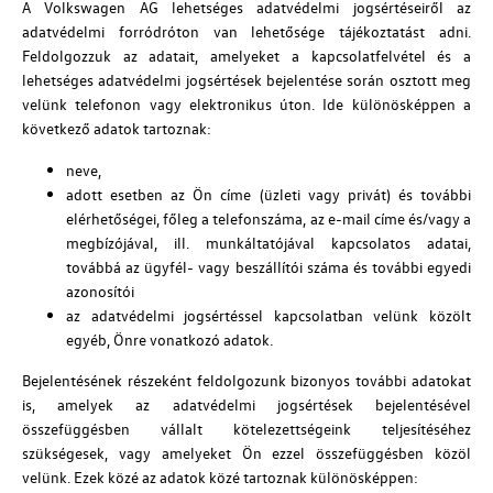
A Volkswagen AG lehetséges adatvédelmi jogsértéseiről az
adatvédelmi forródróton van lehetősége tájékoztatást adni.
Feldolgozzuk az adatait, amelyeket a kapcsolatfelvétel és a
lehetséges adatvédelmi jogsértések bejelentése során osztott meg
velünk telefonon vagy elektronikus úton. Ide különösképpen a
következő adatok tartoznak:
neve,
adott esetben az Ön címe (üzleti vagy privát) és további
elérhetőségei, főleg a telefonszáma, az e-mail címe és/vagy a
megbízójával, ill. munkáltatójával kapcsolatos adatai,
továbbá az ügyfél- vagy beszállítói száma és további egyedi
azonosítói
az adatvédelmi jogsértéssel kapcsolatban velünk közölt
egyéb, Önre vonatkozó adatok.
Bejelentésének részeként feldolgozunk bizonyos további adatokat
is, amelyek az adatvédelmi jogsértések bejelentésével
összefüggésben vállalt kötelezettségeink teljesítéséhez
szükségesek, vagy amelyeket Ön ezzel összefüggésben közöl
velünk. Ezek közé az adatok közé tartoznak különösképpen: