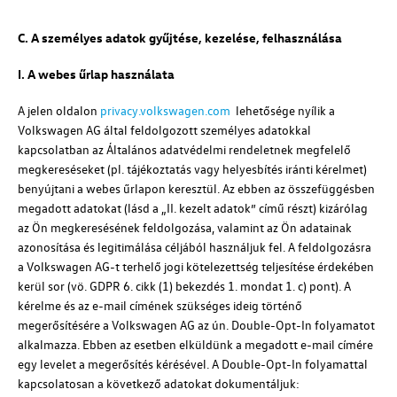
C. A személyes adatok gyűjtése, kezelése, felhasználása
I. A webes űrlap használata
A jelen oldalon
privacy.volkswagen.com
lehetősége nyílik a
Volkswagen AG
által feldolgozott személyes adatokkal
kapcsolatban az Általános adatvédelmi rendeletnek megfelelő
megkereséseket (
pl.
tájékoztatás vagy helyesbítés iránti kérelmet)
benyújtani a webes űrlapon keresztül. Az ebben az összefüggésben
megadott adatokat (lásd a „II. kezelt adatok” című részt) kizárólag
az Ön megkeresésének feldolgozása, valamint az Ön adatainak
azonosítása és legitimálása céljából használjuk fel. A feldolgozásra
a
Volkswagen AG
-t terhelő jogi kötelezettség teljesítése érdekében
kerül sor (vö. GDPR 6. cikk (1) bekezdés 1. mondat 1. c) pont). A
kérelme és az e-mail címének szükséges ideig történő
megerősítésére a
Volkswagen AG
az ún. Double-Opt-In folyamatot
alkalmazza. Ebben az esetben elküldünk a megadott e-mail címére
egy levelet a megerősítés kérésével. A Double-Opt-In folyamattal
kapcsolatosan a következő adatokat dokumentáljuk: