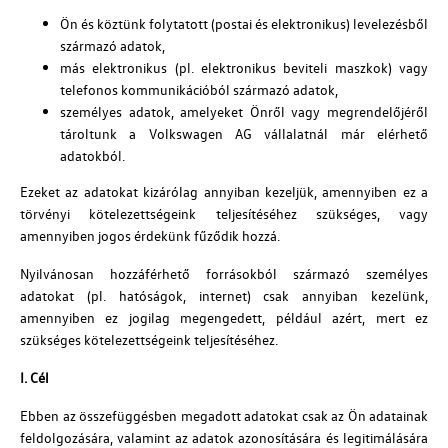
Ön és köztünk folytatott (postai és elektronikus) levelezésből
származó adatok,
más elektronikus (pl. elektronikus beviteli maszkok) vagy
telefonos kommunikációból származó adatok,
személyes adatok, amelyeket Önről vagy megrendelőjéről
tároltunk a Volkswagen AG vállalatnál már elérhető
adatokból.
Ezeket az adatokat kizárólag annyiban kezeljük, amennyiben ez a
törvényi kötelezettségeink teljesítéséhez szükséges, vagy
amennyiben jogos érdekünk fűződik hozzá.
Nyilvánosan hozzáférhető forrásokból származó személyes
adatokat (pl. hatóságok, internet) csak annyiban kezelünk,
amennyiben ez jogilag megengedett, például azért, mert ez
szükséges kötelezettségeink teljesítéséhez.
I. Cél
Ebben az összefüggésben megadott adatokat csak az Ön adatainak
feldolgozására, valamint az adatok azonosítására és legitimálására