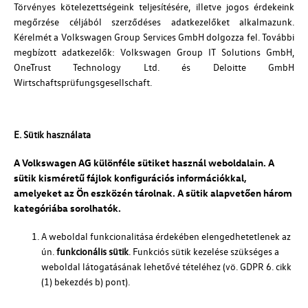
Törvényes kötelezettségeink teljesítésére, illetve jogos érdekeink
megőrzése céljából szerződéses adatkezelőket alkalmazunk.
Kérelmét a Volkswagen Group Services GmbH dolgozza fel. További
megbízott adatkezelők: Volkswagen Group IT Solutions GmbH,
OneTrust Technology Ltd. és Deloitte GmbH
Wirtschaftsprüfungsgesellschaft.
E. Sütik használata
A
Volkswagen AG
különféle sütiket használ weboldalain. A
sütik kisméretű fájlok konfigurációs információkkal,
amelyeket az Ön eszközén tárolnak. A sütik alapvetően három
kategóriába sorolhatók.
A weboldal funkcionalitása érdekében elengedhetetlenek az
ún.
funkcionális sütik
. Funkciós sütik kezelése szükséges a
weboldal látogatásának lehetővé tételéhez (vö. GDPR 6. cikk
(1) bekezdés b) pont).