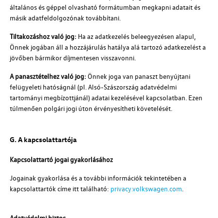
általános és géppel olvasható formátumban megkapni adatait és
másik adatfeldolgozónak továbbítani.
Tiltakozáshoz való jog:
Ha az adatkezelés beleegyezésen alapul,
Önnek jogában áll a hozzájárulás hatálya alá tartozó adatkezelést a
jövőben bármikor díjmentesen visszavonni.
A panasztételhez való jog:
Önnek joga van panaszt benyújtani
felügyeleti hatóságnál (
pl.
Alsó-Szászország adatvédelmi
tartományi megbízottjánál) adatai kezelésével kapcsolatban. Ezen
túlmenően polgári jogi úton érvényesítheti követelését.
G. A kapcsolattartója
Kapcsolattartó jogai gyakorlásához
Jogainak gyakorlása és a további információk tekintetében a
kapcsolattartók címe itt található:
privacy.volkswagen.com
.
Adatvédelmi biztos