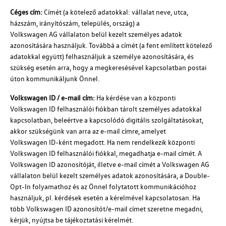
Céges cím:
Címét (a kötelező adatokkal: vállalat neve, utca,
házszám, irányítószám, település, ország) a
Volkswagen AG
vállalaton belül kezelt személyes adatok
azonosítására használjuk. Továbbá a címét (a fent említett kötelező
adatokkal együtt) felhasználjuk a személye azonosítására, és
szükség esetén arra, hogy a megkeresésével kapcsolatban postai
úton kommunikáljunk Önnel.
Volkswagen ID
/ e-mail cím:
Ha kérdése van a központi
Volkswagen ID
felhasználói fiókban tárolt személyes adatokkal
kapcsolatban, beleértve a kapcsolódó digitális szolgáltatásokat,
akkor szükségünk van arra az e-mail címre, amelyet
Volkswagen ID-ként
megadott. Ha nem rendelkezik központi
Volkswagen ID
felhasználói fiókkal, megadhatja e-mail címét. A
Volkswagen ID
azonosítóját, illetve e-mail címét a
Volkswagen AG
vállalaton belül kezelt személyes adatok azonosítására, a Double-
Opt-In folyamathoz és az Önnel folytatott kommunikációhoz
használjuk,
pl.
kérdések esetén a kérelmével kapcsolatosan. Ha
több
Volkswagen ID
azonosítót/e-mail címet szeretne megadni,
kérjük, nyújtsa be tájékoztatási kérelmét.