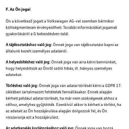
F. Az Ön jogai
Ön a következő jogait a
Volkswagen AG
-vel szemben bármikor
költségmentesen érvényesítheti. További információkat jogainak
gyakorlásáról a G bekezdésben talál.
A tájékoztatáshoz való jog:
Önnek joga van tájékoztatást kapni az
általunk kezelt személyes adatairól.
A helyesbítéshez való jog:
Önnek joga van arra kérni bennünket,
hogy helyesbítsük az Önről szóló hibás, ill. hiányos személyes
adatokat.
Törléshez való jog:
Önnek joga van adatai törlését kérni a GDPR 17.
cikkében tartalmazott feltételek fennállásakor. Ennek alapján
kérheti például adatai törlését, ha már nem szükségesek ahhoz a
célhoz, amelyhez gyűjtötték. Ezenkívül akkor is kérheti a törlést, ha
az adatait az Ön hozzájárulása alapján dolgozzuk fel, és Ön
visszavonja ezt a hozzájárulást.
Az adatkezelés korlátozásához való jog:
Önnek joga van hozzá,