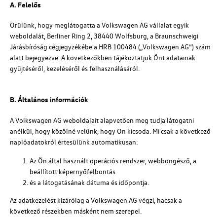
A. Felelős
Örülünk, hogy meglátogatta a
Volkswagen AG
vállalat egyik
weboldalát, Berliner Ring 2, 38440 Wolfsburg, a Braunschweigi
Járásbíróság cégjegyzékébe a
HRB 100484
(„Volkswagen AG“)
szám
alatt bejegyezve. A következőkben tájékoztatjuk Önt adatainak
gyűjtéséről, kezeléséről és felhasználásáról.
B. Általános információk
A
Volkswagen AG
weboldalait alapvetően meg tudja látogatni
anélkül, hogy közölné velünk, hogy Ön kicsoda. Mi csak a következő
naplóadatokról értesülünk automatikusan:
Az Ön által használt operációs rendszer, webböngésző, a
beállított képernyőfelbontás
és a látogatásának dátuma és időpontja.
Az adatkezelést kizárólag a
Volkswagen AG
végzi, hacsak a
következő részekben másként nem szerepel.