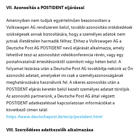
VII. Azonosítás a POSTIDENT eljárással
Amennyiben nem tudjuk egyértelműen beazonosítani a
Volkswagen AG
rendszerein belül, további azonosítási intézkedések
szükségesek annak biztosítására, hogy a személyes adatok nem
jutnak illetéktelen harmadik félhez. Ehhez a
Volkswagen AG
a
Deutsche Post AG
POSTIDENT nevű eljárását alkalmazza, amely
lehetővé teszi az azonosítást videókonferencia révén, vagy egy
postahivatalnál értesítésünktől számított négy héten belül. A
folyamat lezárása után a
Deutsche Post AG
továbbítja nekünk az Ön
azonosító adatait, amelyeket mi csak a személyazonosságának
meghatározására használunk fel. A sikeres azonosítás után a
POSTIDENT eljárás keretén belül kezelt személyes adatait töröljük.
Az azonosító partnerünk, a
Deutsche Post AG
által végzett
POSTIDENT adatkezeléssel kapcsolatosan információkat a
következő címen talál:
https://www.deutschepost.de/en/p/postident.html
VIII. Szerződéses adatkezelők alkalmazása