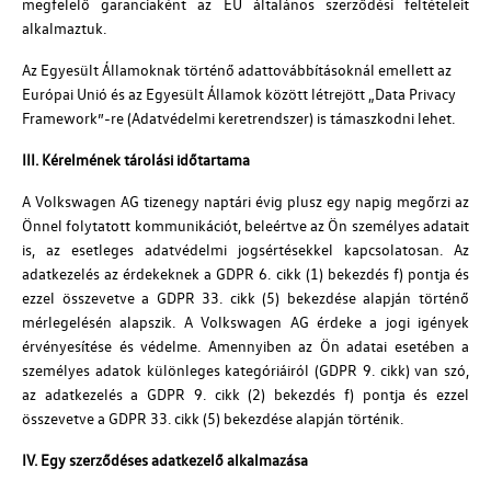
megfelelő garanciaként az EU általános szerződési feltételeit
alkalmaztuk.
Az Egyesült Államoknak történő adattovábbításoknál emellett az
Európai Unió és az Egyesült Államok között létrejött „Data Privacy
Framework”-re (Adatvédelmi keretrendszer) is támaszkodni lehet.
III. Kérelmének tárolási időtartama
A Volkswagen AG tizenegy naptári évig plusz egy napig megőrzi az
Önnel folytatott kommunikációt, beleértve az Ön személyes adatait
is, az esetleges adatvédelmi jogsértésekkel kapcsolatosan. Az
adatkezelés az érdekeknek a GDPR 6. cikk (1) bekezdés f) pontja és
ezzel összevetve a GDPR 33. cikk (5) bekezdése alapján történő
mérlegelésén alapszik. A Volkswagen AG érdeke a jogi igények
érvényesítése és védelme. Amennyiben az Ön adatai esetében a
személyes adatok különleges kategóriáiról (GDPR 9. cikk) van szó,
az adatkezelés a GDPR 9. cikk (2) bekezdés f) pontja és ezzel
összevetve a GDPR 33. cikk (5) bekezdése alapján történik.
IV. Egy szerződéses adatkezelő alkalmazása