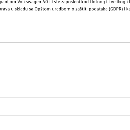
ompanijom
Volkswagen AG
ili ste zaposleni kod flotnog ili velikog 
prava u skladu sa Opštom uredbom o zaštiti podataka (GDPR) i k