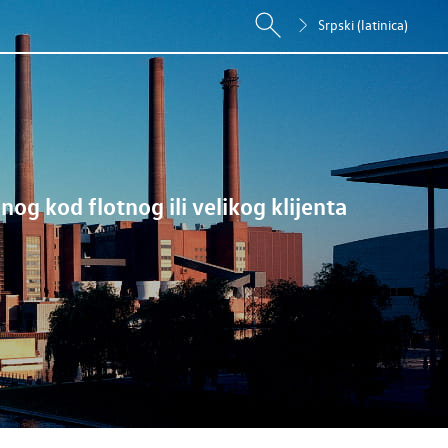
Srpski (latinica)
og kod flotnog ili velikog klijenta