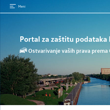
Meni
Portal za zaštitu podatak
Ostvarivanje vaših prava prema O