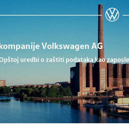
a kompanije
Volkswagen AG
pštoj uredbi o zaštiti podataka kao zaposlen