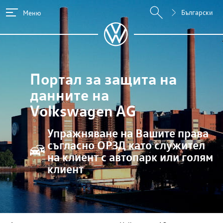
Български
Меню
Портал за защита на
данните на
Volkswagen AG
Упражняване на Вашите права
съгласно ОРЗД като служител
на клиент с автопарк или голям
клиент