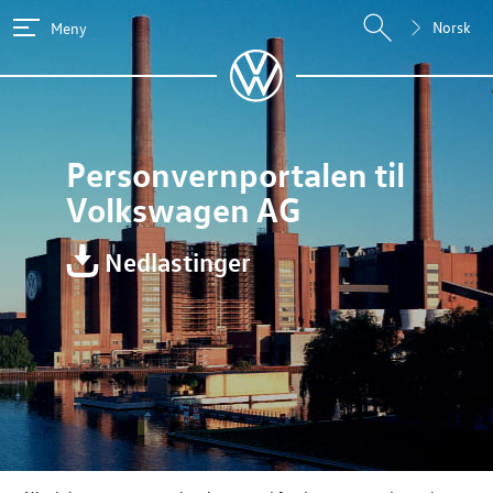
Norsk
Meny
Personvernportalen til
Volkswagen AG
Nedlastinger