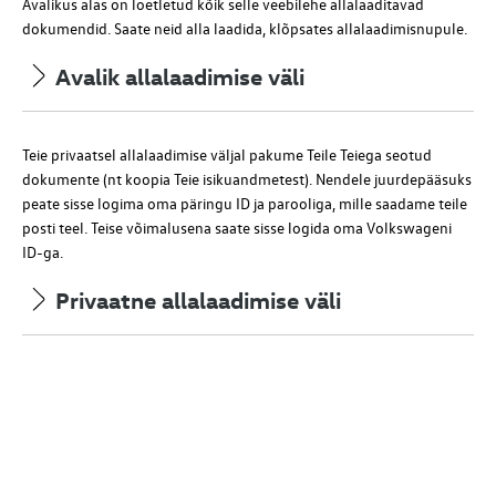
Avalikus alas on loetletud kõik selle veebilehe allalaaditavad
dokumendid. Saate neid alla laadida, klõpsates allalaadimisnupule.
Avalik allalaadimise väli
Teie privaatsel allalaadimise väljal pakume Teile Teiega seotud
dokumente (
nt
koopia Teie isikuandmetest). Nendele juurdepääsuks
peate sisse logima oma päringu ID ja parooliga, mille saadame teile
posti teel.
Teise võimalusena saate sisse logida oma Volkswageni
ID-ga.
Privaatne allalaadimise väli