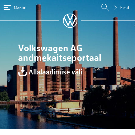
Eesti
Menüü
Volkswagen AG
andmekaitseportaal
Allalaadimise väli