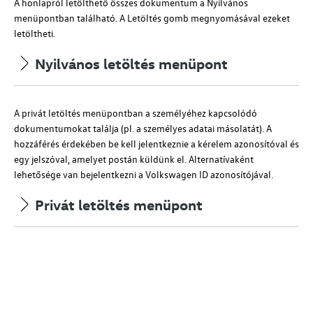
A honlapról letölthető összes dokumentum a Nyilvános
menüpontban található. A Letöltés gomb megnyomásával ezeket
letöltheti.
Nyilvános letöltés menüpont
A privát letöltés menüpontban a személyéhez kapcsolódó
dokumentumokat találja (
pl.
a személyes adatai másolatát). A
hozzáférés érdekében be kell jelentkeznie a kérelem azonosítóval és
egy jelszóval, amelyet postán küldünk el.
Alternatívaként
lehetősége van bejelentkezni a Volkswagen ID azonosítójával.
Privát letöltés menüpont