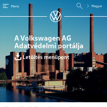
Magyar
Menü
A
Volkswagen AG
Adatvédelmi portálja
Letöltés menüpont