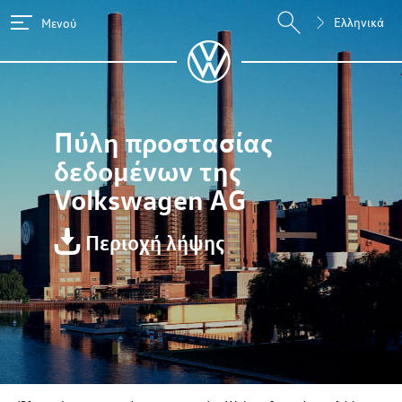
Ελληνικά
Μενού
Πύλη προστασίας
δεδομένων της
Volkswagen AG
Περιοχή λήψης