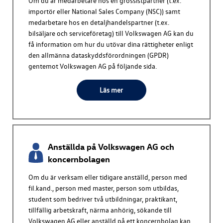
Om du är medarbetare hos en grossistpartner (t.ex.
importör eller National Sales Company (NSC)) samt
medarbetare hos en detaljhandelspartner (t.ex.
bilsäljare och serviceföretag) till
Volkswagen AG
kan du
få information om hur du utövar dina rättigheter enligt
den allmänna dataskyddsförordningen (GPDR)
gentemot
Volkswagen AG
på följande sida.
Läs mer
Anställda på
Volkswagen AG
och
koncernbolagen
Om du är verksam eller tidigare anställd, person med
fil.kand., person med master, person som utbildas,
student som bedriver två utbildningar, praktikant,
tillfällig arbetskraft, närma anhörig, sökande till
Volkswagen AG
eller anställd på ett koncernbolag kan