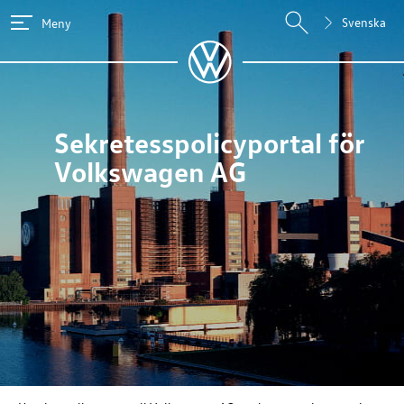
Svenska
Meny
Sekretesspolicyportal för
Volkswagen AG