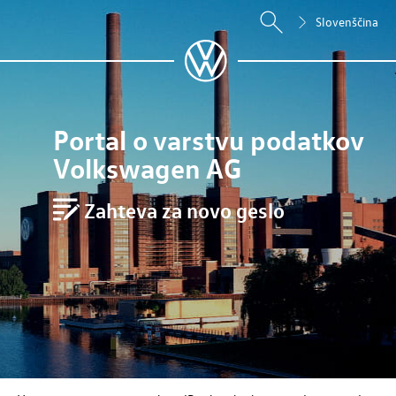
Slovenščina
Portal o varstvu podatkov
Volkswagen AG
Zahteva za novo geslo