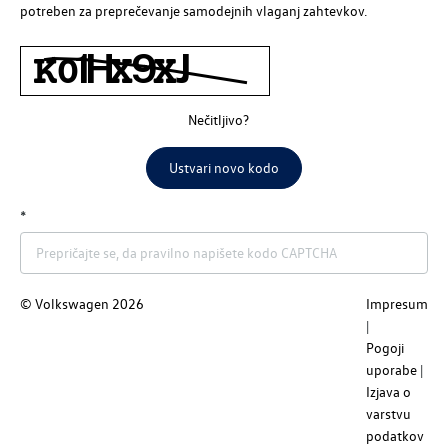
potreben za preprečevanje samodejnih vlaganj zahtevkov.
Nečitljivo?
Ustvari novo kodo
© Volkswagen
2026
Impresum
Nazaj
Pošlji
Pogoji
uporabe
Izjava o
varstvu
podatkov