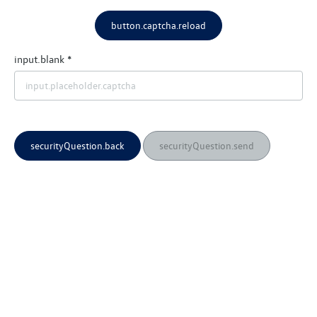
button.captcha.reload
input.blank
securityQuestion.back
securityQuestion.send