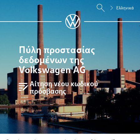
Ελληνικά
Πύλη προστασίας
δεδομένων της
Volkswagen AG
Αίτηση νέου κωδικού
πρόσβασης