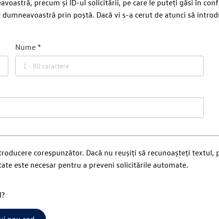
stră, precum și ID-ul solicitării, pe care le puteți găsi în con
 dumneavoastră prin poștă. Dacă vi s-a cerut de atunci să introduc
Nume
ntroducere corespunzător. Dacă nu reușiți să recunoașteți textul,
ate este necesar pentru a preveni solicitările automate.
l?
ui nou cod