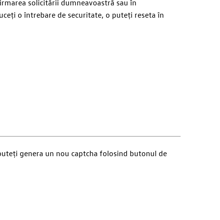
firmarea solicitării dumneavoastră sau în
eți o întrebare de securitate, o puteți reseta în
 puteți genera un nou captcha folosind butonul de