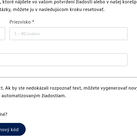
ti, ktoré nájdete vo vašom potvrdení žiadosti alebo v našej kor
tázky, môžete ju v nasledujúcom kroku resetovať.
Priezvisko
xt. Ak by ste nedokázali rozpoznať text, môžete vygenerovať no
e automatizovaným žiadostiam.
ľné?
nový kód