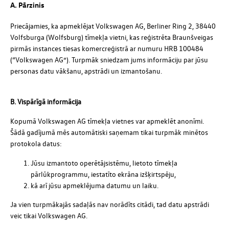
A. Pārzinis
Priecājamies, ka apmeklējat Volkswagen AG, Berliner Ring 2, 38440
Volfsburga (Wolfsburg) tīmekļa vietni, kas reģistrēta Braunšveigas
pirmās instances tiesas komercreģistrā ar numuru HRB 100484
(“Volkswagen AG”). Turpmāk sniedzam jums informāciju par jūsu
personas datu vākšanu, apstrādi un izmantošanu.
B. Vispārīgā informācija
Kopumā Volkswagen AG tīmekļa vietnes var apmeklēt anonīmi.
Šādā gadījumā mēs automātiski saņemam tikai turpmāk minētos
protokola datus:
Jūsu izmantoto operētājsistēmu, lietoto tīmekļa
pārlūkprogrammu, iestatīto ekrāna izšķirtspēju,
kā arī jūsu apmeklējuma datumu un laiku.
Ja vien turpmākajās sadaļās nav norādīts citādi, tad datu apstrādi
veic tikai Volkswagen AG.