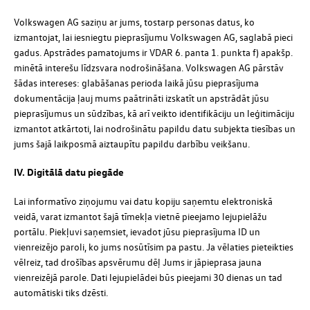
Volkswagen AG saziņu ar jums, tostarp personas datus, ko
izmantojat, lai iesniegtu pieprasījumu Volkswagen AG, saglabā pieci
gadus. Apstrādes pamatojums ir VDAR 6. panta 1. punkta f) apakšp.
minētā interešu līdzsvara nodrošināšana. Volkswagen AG pārstāv
šādas intereses: glabāšanas perioda laikā jūsu pieprasījuma
dokumentācija ļauj mums paātrināti izskatīt un apstrādāt jūsu
pieprasījumus un sūdzības, kā arī veikto identifikāciju un leģitimāciju
izmantot atkārtoti, lai nodrošinātu papildu datu subjekta tiesības un
jums šajā laikposmā aiztaupītu papildu darbību veikšanu.
IV. Digitālā datu piegāde
Lai informatīvo ziņojumu vai datu kopiju saņemtu elektroniskā
veidā, varat izmantot šajā tīmekļa vietnē pieejamo lejupielāžu
portālu. Piekļuvi saņemsiet, ievadot jūsu pieprasījuma ID un
vienreizējo paroli, ko jums nosūtīsim pa pastu. Ja vēlaties pieteikties
vēlreiz, tad drošības apsvērumu dēļ Jums ir jāpieprasa jauna
vienreizējā parole. Dati lejupielādei būs pieejami 30 dienas un tad
automātiski tiks dzēsti.