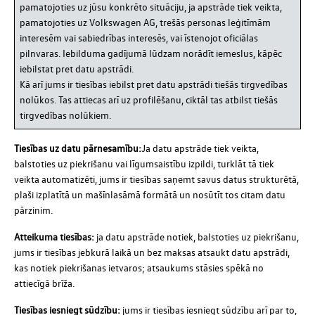
pamatojoties uz jūsu konkrēto situāciju, ja apstrāde tiek veikta,
pamatojoties uz Volkswagen AG, trešās personas leģitīmām
interesēm vai sabiedrības interesēs, vai īstenojot oficiālas
pilnvaras. Iebilduma gadījumā lūdzam norādīt iemeslus, kāpēc
iebilstat pret datu apstrādi.
Kā arī jums ir tiesības iebilst pret datu apstrādi tiešās tirgvedības
nolūkos. Tas attiecas arī uz profilēšanu, ciktāl tas atbilst tiešās
tirgvedības nolūkiem.
Tiesības uz datu pārnesamību:
Ja datu apstrāde tiek veikta,
balstoties uz piekrišanu vai līgumsaistību izpildi, turklāt tā tiek
veikta automatizēti, jums ir tiesības saņemt savus datus strukturētā,
plaši izplatītā un mašīnlasāmā formātā un nosūtīt tos citam datu
pārzinim.
Atteikuma tiesības:
ja datu apstrāde notiek, balstoties uz piekrišanu,
jums ir tiesības jebkurā laikā un bez maksas atsaukt datu apstrādi,
kas notiek piekrišanas ietvaros; atsaukums stāsies spēkā no
attiecīgā brīža.
Tiesības iesniegt sūdzību:
jums ir tiesības iesniegt sūdzību arī par to,