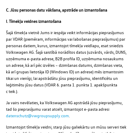
C. Jūsu personas datu vākšana, apstrāde un izmantošana
I. Tīmekļa veidnes izmantošana
Šajā tīmekļa vietnē Jums ir iespēja veikt informācijas pieprasījumus
par VDAR (piemēram, informācijas vai labošanas pieprasījumus) par
personas datiem, kurus, izmantojot tīmekļa veidlapu, esat sniedzis
Volkswagen AG. Šajā saistībā norādītos datus (uzvārds, vārds, DUNS,
uzņēmuma e-pasta adrese, B2B profila ID, uzņēmuma nosaukums
un adrese, kā arī pēc izvēles – dzimšanas datums, dzimšanas vieta,
kā arī grupas lietotāja ID (Windows ID) un adrese) mēs izmantosim
tikai un vienīgi, lai apstrādātu jūsu pieprasījumu, identificētu un
leģitimētu jūsu datus (VDAR 6. panta 1. punkta 1. apakšpunkta
c teik.).
Ja vairs nevēlaties, ka Volkswagen AG apstrādā jūsu pieprasījumu,
tad šo pieprasījumu varat atcelt, izmantojot e-pasta adresi
datenschutz@vwgroupsupply.com
.
Izmantojot tīmekļa veidni, starp jūsu galiekārtu un mūsu serveri tiek