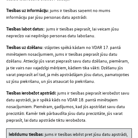
Tiesības uz informāciju:
jums ir tiesības saņemt no mums
informāciju par jūsu personas datu apstrādi.
Tiesības labot datus:
: jums ir tiesības pieprasīt, lai veicam jūsu
neprecīzo vai nepilnīgo personas datu labošanu.
Tiesības uz dzēšanu:
stājoties spēkā kādam no VDAR 17. pantā
minētajiem nosacījumiem, jums ir tiesības pieprasīt jūsu datu
dzēšanu. Attiecīgi jūs varat pieprasīt savu datu dzēšanu, piemēram,
ja tie vairs nav vajadzīgi mērķiem, kādiem tika vākti. Dzēšanu jūs
varat pieprasīt arī tad, ja mēs apstrādājam jūsu datus, pamatojoties
uz jūsu piekrišanu, un jūs atsaucat šo piekrišanu.
Tiesības ierobežot apstrādi:
jums ir tiesības pieprasīt ierobežot savu
datu apstrādi, ja ir spēkā kāds no VDAR 18. pantā minētajiem
nosacījumiem. Piemēram, gadījumos, kad jūs apstrīdat savu datu
precizitāti. Kamēr tiek pārbaudīta jūsu datu precizitāte, jūs varat
pieprasīt, lai datu apstrāde tiktu ierobežota.
Iebildumu tiesības:
jums ir tiesības iebilst pret jūsu datu apstrādi,