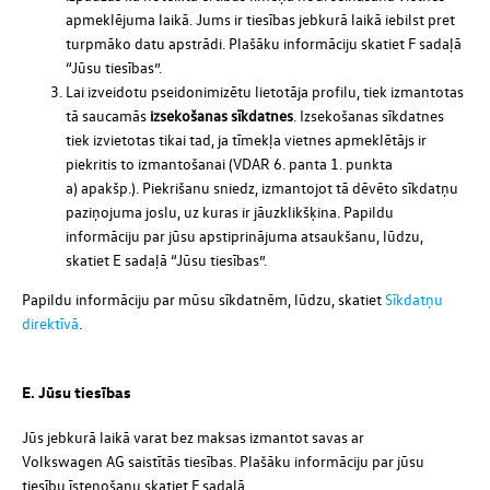
apmeklējuma laikā. Jums ir tiesības jebkurā laikā iebilst pret
turpmāko datu apstrādi. Plašāku informāciju skatiet F sadaļā
“Jūsu tiesības”.
Lai izveidotu pseidonimizētu lietotāja profilu, tiek izmantotas
tā saucamās
izsekošanas sīkdatnes
. Izsekošanas sīkdatnes
tiek izvietotas tikai tad, ja tīmekļa vietnes apmeklētājs ir
piekritis to izmantošanai (VDAR 6. panta 1. punkta
a) apakšp.). Piekrišanu sniedz, izmantojot tā dēvēto sīkdatņu
paziņojuma joslu, uz kuras ir jāuzklikšķina. Papildu
informāciju par jūsu apstiprinājuma atsaukšanu, lūdzu,
skatiet E sadaļā “Jūsu tiesības”.
Papildu informāciju par mūsu sīkdatnēm, lūdzu, skatiet
Sīkdatņu
direktīvā
.
E. Jūsu tiesības
Jūs jebkurā laikā varat bez maksas izmantot savas ar
Volkswagen AG saistītās tiesības. Plašāku informāciju par jūsu
tiesību īstenošanu skatiet F sadaļā.