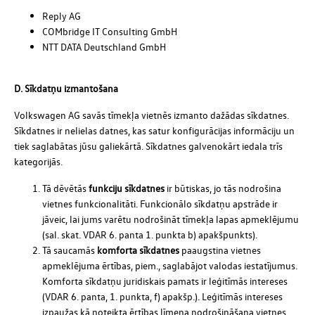
Reply AG
COMbridge IT Consulting GmbH
NTT DATA Deutschland GmbH
D. Sīkdatņu izmantošana
Volkswagen AG savās tīmekļa vietnēs izmanto dažādas sīkdatnes.
Sīkdatnes ir nelielas datnes, kas satur konfigurācijas informāciju un
tiek saglabātas jūsu galiekārtā. Sīkdatnes galvenokārt iedala trīs
kategorijās.
Tā dēvētās
funkciju sīkdatnes
ir būtiskas, jo tās nodrošina
vietnes funkcionalitāti. Funkcionālo sīkdatņu apstrāde ir
jāveic, lai jums varētu nodrošināt tīmekļa lapas apmeklējumu
(sal. skat. VDAR 6. panta 1. punkta b) apakšpunkts).
Tā saucamās
komforta sīkdatnes
paaugstina vietnes
apmeklējuma ērtības, piem., saglabājot valodas iestatījumus.
Komforta sīkdatņu juridiskais pamats ir leģitīmās intereses
(VDAR 6. panta, 1. punkta, f) apakšp.). Leģitīmās intereses
izpaužas kā noteikta ērtības līmeņa nodrošināšana vietnes