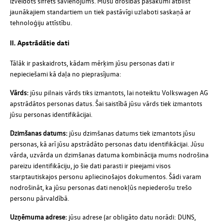
izveidots šifrēts savienojums. Mūsu drošības pasākumi atbilst
jaunākajiem standartiem un tiek pastāvīgi uzlaboti saskaņā ar
tehnoloģiju attīstību.
II. Apstrādātie dati
Tālāk ir paskaidrots, kādam mērķim jūsu personas dati ir
nepieciešami kā daļa no pieprasījuma:
Vārds:
jūsu pilnais vārds tiks izmantots, lai noteiktu Volkswagen AG
apstrādātos personas datus. Šai saistībā jūsu vārds tiek izmantots
jūsu personas identifikācijai.
Dzimšanas datums:
jūsu dzimšanas datums tiek izmantots jūsu
personas, kā arī jūsu apstrādāto personas datu identifikācijai. Jūsu
vārda, uzvārda un dzimšanas datuma kombinācija mums nodrošina
pareizu identifikāciju, jo šie dati parasti ir pieejami visos
starptautiskajos personu apliecinošajos dokumentos. Šādi varam
nodrošināt, ka jūsu personas dati nenokļūs nepiederošu trešo
personu pārvaldībā.
Uzņēmuma adrese:
jūsu adrese (ar obligāto datu norādi: DUNS,