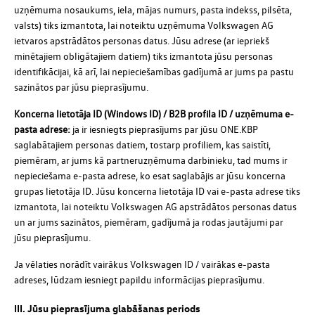
uzņēmuma nosaukums, iela, mājas numurs, pasta indekss, pilsēta,
valsts) tiks izmantota, lai noteiktu uzņēmuma Volkswagen AG
ietvaros apstrādātos personas datus. Jūsu adrese (ar iepriekš
minētajiem obligātajiem datiem) tiks izmantota jūsu personas
identifikācijai, kā arī, lai nepieciešamības gadījumā ar jums pa pastu
sazinātos par jūsu pieprasījumu.
Koncerna lietotāja ID (Windows ID) / B2B profila ID / uzņēmuma e-
pasta adrese:
ja ir iesniegts pieprasījums par jūsu ONE.KBP
saglabātajiem personas datiem, tostarp profiliem, kas saistīti,
piemēram, ar jums kā partneruzņēmuma darbinieku, tad mums ir
nepieciešama e-pasta adrese, ko esat saglabājis ar jūsu koncerna
grupas lietotāja ID. Jūsu koncerna lietotāja ID vai e-pasta adrese tiks
izmantota, lai noteiktu Volkswagen AG apstrādātos personas datus
un ar jums sazinātos, piemēram, gadījumā ja rodas jautājumi par
jūsu pieprasījumu.
Ja vēlaties norādīt vairākus Volkswagen ID / vairākas e-pasta
adreses, lūdzam iesniegt papildu informācijas pieprasījumu.
III. Jūsu pieprasījuma glabāšanas periods