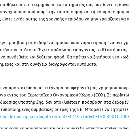
αποθήκευσης, η τεκμηρίωση του αιτήματός σας μας δίνει τη δυνα
επαναχρησιμοποιήσουμε την ταυτοποίηση και τη νομιμοποίηση π
στε εντός αυτής της χρονικής περιόδου να μην χρειάζεται να προ
 την πρόσβαση σε δεδομένα προσωπικού χαρακτήρα ή ένα αντίγρ
αυτόν τον ιστότοπο. Έχετε πρόσβαση εισάγοντας το ID αιτήματός
 να συνδεθείτε και δεύτερη φορά, θα πρέπει να ζητήσετε νέο κω
ημέρες και στη συνέχεια διαγράφονται αυτόματα.
αι να προστατεύσουμε τα έννομα συμφέροντά μας χρησιμοποιούμε
όνο εντός του Ευρωπαϊκού Οικονομικού Χώρου (ΕΟΧ). Σε περίπτ
αδικασίας υποστήριξης, δεν αποκλείεται η πρόσβαση στα δεδομ
ς τυποποιημένες συμβατικές ρήτρες της ΕΕ. Μπορείτε να ζητήσετ
//eur-lex.europa.eu/legal-content/EL/TXT/?uri=CELEX:32010D00
εκμηρίωση χρησιμοποιούνται οι εξής εκτελούντες την επεξεργασία