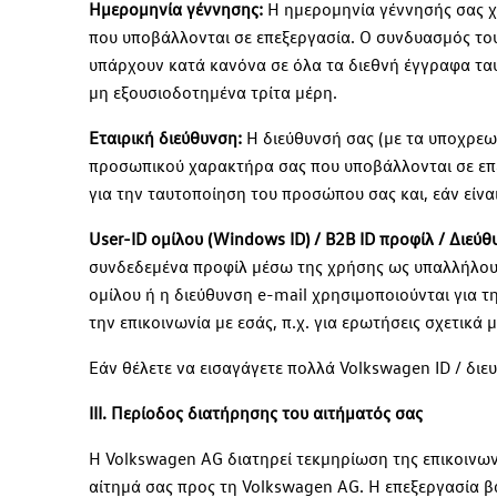
Ημερομηνία γέννησης:
Η ημερομηνία γέννησής σας χ
που υποβάλλονται σε επεξεργασία. Ο συνδυασμός του
υπάρχουν κατά κανόνα σε όλα τα διεθνή έγγραφα τα
μη εξουσιοδοτημένα τρίτα μέρη.
Εταιρική διεύθυνση:
Η διεύθυνσή σας (με τα υποχρεωτ
προσωπικού χαρακτήρα σας που υποβάλλονται σε επεξ
για την ταυτοποίηση του προσώπου σας και, εάν είναι
User-ID ομίλου (Windows ID) / B2B ID προφίλ / Διεύθ
συνδεδεμένα προφίλ μέσω της χρήσης ως υπαλλήλου συ
ομίλου ή η διεύθυνση e-mail χρησιμοποιούνται για
την επικοινωνία με εσάς, π.χ. για ερωτήσεις σχετικά 
Εάν θέλετε να εισαγάγετε πολλά Volkswagen ID / διε
III. Περίοδος διατήρησης του αιτήματός σας
Η Volkswagen AG διατηρεί τεκμηρίωση της επικοινω
αίτημά σας προς τη Volkswagen AG. Η επεξεργασία 