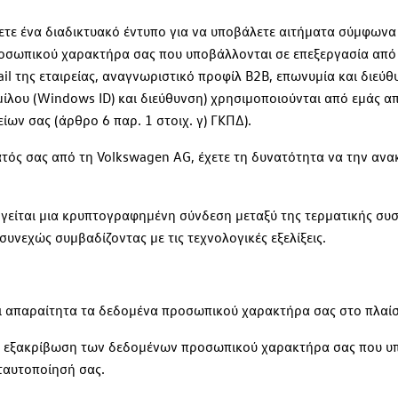
ετε ένα διαδικτυακό έντυπο για να υποβάλετε αιτήματα σύμφωνα
οσωπικού χαρακτήρα σας που υποβάλλονται σε επεξεργασία από 
 της εταιρείας, αναγνωριστικό προφίλ B2B, επωνυμία και διεύθυν
ίλου (Windows ID) και διεύθυνση) χρησιμοποιούνται από εμάς απ
ίων σας (άρθρο 6 παρ. 1 στοιχ. γ) ΓΚΠΔ).
ματός σας από τη Volkswagen AG, έχετε τη δυνατότητα να την αν
γείται μια κρυπτογραφημένη σύνδεση μεταξύ της τερματικής συσκ
υνεχώς συμβαδίζοντας με τις τεχνολογικές εξελίξεις.
ναι απαραίτητα τα δεδομένα προσωπικού χαρακτήρα σας στο πλαίσ
ην εξακρίβωση των δεδομένων προσωπικού χαρακτήρα σας που υπ
 ταυτοποίησή σας.