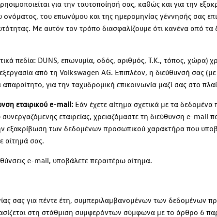
ρησιμοποιείται για την ταυτοποίησή σας, καθώς και για την ε
 ονόματος, του επωνύμου και της ημερομηνίας γέννησής σας επιτ
υτότητας. Με αυτόν τον τρόπο διασφαλίζουμε ότι κανένα από τα
ικά πεδία: DUNS, επωνυμία, οδός, αριθμός, Τ.Κ., τόπος, χώρα) 
εργασία από τη Volkswagen AG. Επιπλέον, η διεύθυνσή σας (με 
 απαραίτητο, για την ταχυδρομική επικοινωνία μαζί σας στο πλαί
υνση εταιρικού e-mail:
Εάν έχετε αίτημα σχετικά με τα δεδομέν
νεργαζόμενης εταιρείας, χρειαζόμαστε τη διεύθυνση e-mail που
 την εξακρίβωση των δεδομένων προσωπικού χαρακτήρα που υποβά
με αίτημά σας.
υθύνσεις e-mail, υποβάλετε περαιτέρω αίτημα.
νίας σας για πέντε έτη, συμπεριλαμβανομένων των δεδομένων π
βασίζεται στη στάθμιση συμφερόντων σύμφωνα με το άρθρο 6 παρ