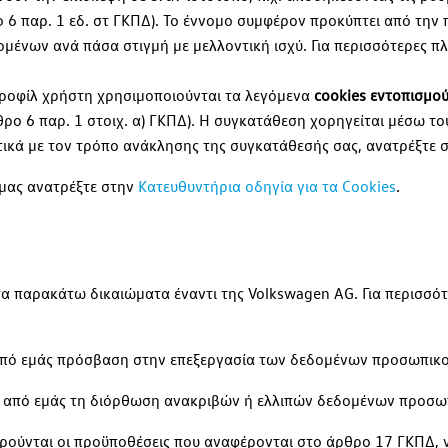
 6 παρ. 1 εδ. στ ΓΚΠΔ). Το έννομο συμφέρον προκύπτει από την 
μένων ανά πάσα στιγμή με μελλοντική ισχύ. Για περισσότερες πλ
προφίλ χρήστη χρησιμοποιούνται τα λεγόμενα
cookies εντοπισμο
ο 6 παρ. 1 στοιχ. α) ΓΚΠΔ). Η συγκατάθεση χορηγείται μέσω του
ετικά με τον τρόπο ανάκλησης της συγκατάθεσής σας, ανατρέξτε σ
 μας ανατρέξτε στην
Κατευθυντήρια οδηγία για τα Cookies
.
α παρακάτω δικαιώματα έναντι της Volkswagen AG. Για περισσό
 από εμάς πρόσβαση στην επεξεργασία των δεδομένων προσωπικ
ε από εμάς τη διόρθωση ανακριβών ή ελλιπών δεδομένων προσω
ρούνται οι προϋποθέσεις που αναφέρονται στο άρθρο 17 ΓΚΠΔ, 