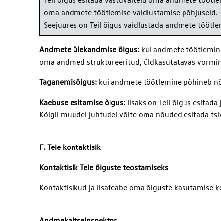
Teil õigus esitada vastuväiteid oma andmete töötle
oma andmete töötlemise vaidlustamise põhjuseid.
Seejuures on Teil õigus vaidlustada andmete töötle
Andmete ülekandmise õigus:
kui andmete töötlemine 
oma andmed struktureeritud, üldkasutatavas vorming
Taganemisõigus:
kui andmete töötlemine põhineb nõus
Kaebuse esitamise õigus:
lisaks on Teil õigus esita
Kõigil muudel juhtudel võite oma nõuded esitada tsiv
F. Teie kontaktisik
Kontaktisik Teie õiguste teostamiseks
Kontaktisikud ja lisateabe oma õiguste kasutamise ko
Andmekaitseinspektor