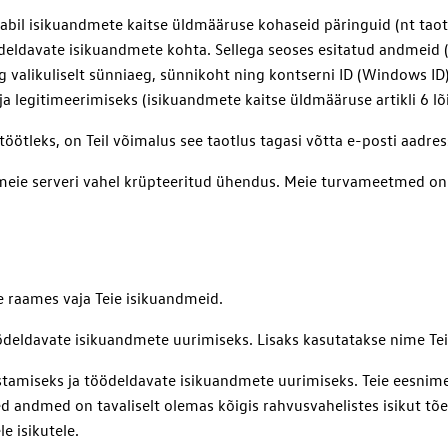
rmi abil isikuandmete kaitse üldmääruse kohaseid päringuid (nt 
eldavate isikuandmete kohta. Sellega seoses esitatud andmeid 
ing valikuliselt sünniaeg, sünnikoht ning kontserni ID (Windows ID
a legitimeerimiseks (isikuandmete kaitse üldmääruse artikli 6 lõi
töötleks, on Teil võimalus see taotlus tagasi võtta e-posti aadres
eie serveri vahel krüpteeritud ühendus. Meie turvameetmed on t
se raames vaja Teie isikuandmeid.
deldavate isikuandmete uurimiseks. Lisaks kasutatakse nime Tei
astamiseks ja töödeldavate isikuandmete uurimiseks. Teie eesn
eed andmed on tavaliselt olemas kõigis rahvusvahelistes isikut 
e isikutele.