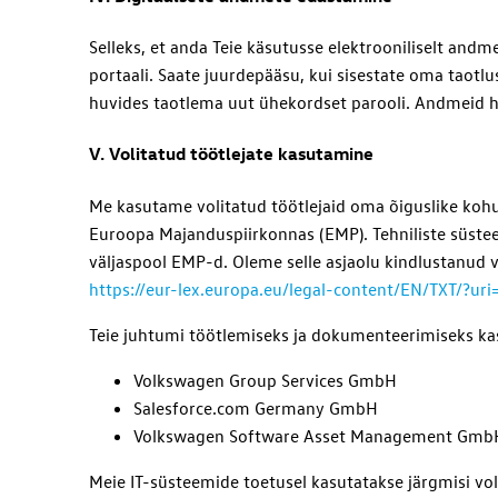
Selleks, et anda Teie käsutusse elektrooniliselt and
portaali. Saate juurdepääsu, kui sisestate oma taotlus
huvides taotlema uut ühekordset parooli. Andmeid ho
V. Volitatud töötlejate kasutamine
Me kasutame volitatud töötlejaid oma õiguslike kohus
Euroopa Majanduspiirkonnas (EMP). Tehniliste süsteem
väljaspool EMP-d. Oleme selle asjaolu kindlustanud 
https://eur-lex.europa.eu/legal-content/EN/TXT/
Teie juhtumi töötlemiseks ja dokumenteerimiseks kasu
Volkswagen Group Services GmbH
Salesforce.com Germany GmbH
Volkswagen Software Asset Management Gmb
Meie IT-süsteemide toetusel kasutatakse järgmisi voli