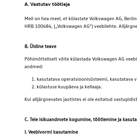
A. Vastutav töötleja
Meil on hea meel, et külastate Volkswagen AG, Berli
HRB 100484, („Volkswagen AG“) veebilehte. Alljärgne
B. Üldine teave
Põhimõtteliselt võite külastada Volkswagen AG veebile
andmed:
kasutatava operatsioonisüsteemi, kasutatava ve
külastuse kuupäeva ja kellaaja.
Kui alljärgnevates jaotistes ei ole esitatud vastupid
C. Teie isikuandmete kogumine, töötlemine ja kasut
I. Veebivormi kasutamine