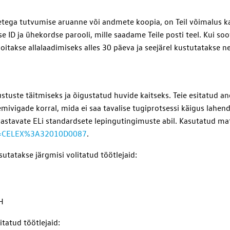
metega tutvumise aruanne või andmete koopia, on Teil võimalus kas
e ID ja ühekordse parooli, mille saadame Teile posti teel. Kui soov
itakse allalaadimiseks alles 30 päeva ja seejärel kustutatakse n
tuste täitmiseks ja õigustatud huvide kaitseks. Teie esitatud an
ivigade korral, mida ei saa tavalise tugiprotsessi käigus lahen
vastavate ELi standardsete lepingutingimuste abil. Kasutatud ma
?uri=CELEX%3A32010D0087
.
tatakse järgmisi volitatud töötlejaid:
H
tatud töötlejaid: