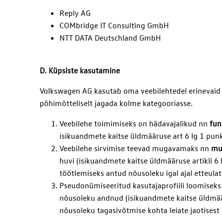
Reply AG
COMbridge IT Consulting GmbH
NTT DATA Deutschland GmbH
D. Küpsiste kasutamine
Volkswagen AG kasutab oma veebilehtedel erinevaid k
põhimõtteliselt jagada kolme kategooriasse.
Veebilehe toimimiseks on hädavajalikud nn
fun
isikuandmete kaitse üldmääruse art 6 lg 1 punkt
Veebilehe sirvimise teevad mugavamaks nn
mu
huvi (isikuandmete kaitse üldmääruse artikli 6
töötlemiseks antud nõusoleku igal ajal etteulatu
Pseudonümiseeritud kasutajaprofiili loomisek
nõusoleku andnud (isikuandmete kaitse üldmäär
nõusoleku tagasivõtmise kohta leiate jaotisest 