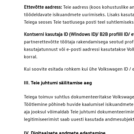
Ettevõtte aadress:
Teie aadress (koos kohustuslike a
töödeldavate isikuandmete uurimiseks. Lisaks kasuta
Teiega seoses Teie taotlusega posti teel suhtlemiseks
Kontserni kasutaja ID (Windows ID)/ B2B profiili ID/ e
partnerettevõtte töötaja rakendamisega seotud profii
kasutajatunnust või e-posti aadressi kasutatakse Vo
korral.
Kui soovite esitada rohkem kui ühe Volkswagen ID / e
III. Teie juhtumi säilitamise aeg
Teiega toimuv suhtlus dokumenteeritakse Volkswagen 
Töötlemine põhineb huvide kaalumisel isikuandmete ka
aja jooksul võimaldab Teie juhtumi dokumenteerimine 
legitimiseerimist saab uuesti kasutada andmesubjekt
IV. Digitaalsete andmete edastamine