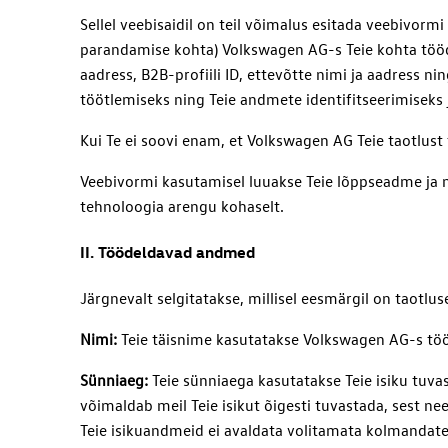
Sellel veebisaidil on teil võimalus esitada veebivo
parandamise kohta) Volkswagen AG-s Teie kohta tööd
aadress, B2B-profiili ID, ettevõtte nimi ja aadress n
töötlemiseks ning Teie andmete identifitseerimiseks j
Kui Te ei soovi enam, et Volkswagen AG Teie taotlust 
Veebivormi kasutamisel luuakse Teie lõppseadme ja m
tehnoloogia arengu kohaselt.
II. Töödeldavad andmed
Järgnevalt selgitatakse, millisel eesmärgil on taotlu
Nimi:
Teie täisnime kasutatakse Volkswagen AG-s töö
Sünniaeg:
Teie sünniaega kasutatakse Teie isiku tuv
võimaldab meil Teie isikut õigesti tuvastada, sest n
Teie isikuandmeid ei avaldata volitamata kolmandatel