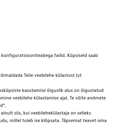
konfiguratsiooniteabega failid. Küpsiseid saab
võimaldada Teile veebilehe külastust (vt
usküpsiste kasutamise õiguslik alus on õigustatud
umine veebilehe külastamise ajal. Te võite andmete
d“.
ainult siis, kui veebilehekülastaja on selleks
du, millel tuleb ise klõpsata. Täpsemat teavet oma