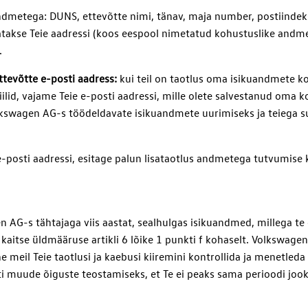
ndmetega: DUNS, ettevõtte nimi, tänav, maja number, postiindeks
takse Teie aadressi (koos eespool nimetatud kohustuslike andmet
.
ttevõtte e-posti aadress:
kui teil on taotlus oma isikuandmete ko
lid, vajame Teie e-posti aadressi, mille olete salvestanud oma k
lkswagen AG-s töödeldavate isikuandmete uurimiseks ja teiega s
-posti aadressi, esitage palun lisataotlus andmetega tutvumise 
AG-s tähtajaga viis aastat, sealhulgas isikuandmed, millega te
itse üldmääruse artikli 6 lõike 1 punkti f kohaselt. Volkswagen 
meil Teie taotlusi ja kaebusi kiiremini kontrollida ja menetleda 
i muude õiguste teostamiseks, et Te ei peaks sama perioodi jook