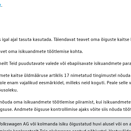
t
.
gal ajal tasuta kasutada. Täiendavat teavet oma õiguste kaitse ko
eavet oma isikuandmete töötlemise kohta.
eilt Teid puudutavate valede või ebapiisavate isikuandmete par
dmete kaitse üldmääruse artiklis 17 nimetatud tingimustel nõuda
e enam vajalikud eesmärkidel, milleks neid koguti. Peale selle 
õusoleku.
 nõuda oma isikuandmete töötlemise piiramist, kui isikuandmete 
igsuse. Andmete õigsuse kontrollimise ajaks võite siis nõuda töö
olkswagen AG või kolmanda isiku õigustatud huvi alusel või on a