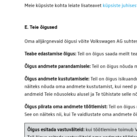
Meie küpsiste kohta leiate lisateavet
küpsiste juhises
E. Teie õigused
Oma alljärgnevaid õigusi võite Volkswagen AG suhtes i
Teabe edastamise õigus:
Teil on õigus saada meilt t
Õigus andmete parandamisele:
Teil on õigus nõuda m
Õigus andmete kustutamisele:
Teil on õigus isikuan
näiteks nõuda oma andmete kustutamist, kui need pol
andmeid Teie nõusoleku alusel ja Te tühistate selle n
Õigus piirata oma andmete töötlemist:
Teil on õigus
See on näiteks nii, kui Te vaidlustate oma andmete õ
Õigus esitada vastuväiteid:
kui töötlemine toimub V