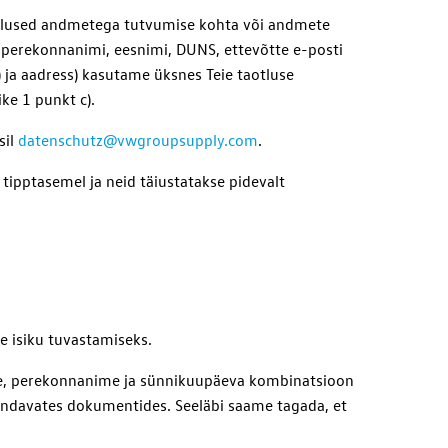
taotlused andmetega tutvumise kohta või andmete
(perekonnanimi, eesnimi, DUNS, ettevõtte e-posti
) ja aadress) kasutame üksnes Teie taotluse
ke 1 punkt c).
sil
datenschutz@vwgroupsupply.com
.
ipptasemel ja neid täiustatakse pidevalt
e isiku tuvastamiseks.
ime, perekonnanime ja sünnikuupäeva kombinatsioon
tõendavates dokumentides. Seeläbi saame tagada, et