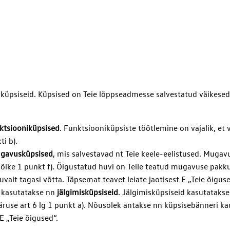
üpsiseid. Küpsised on Teie lõppseadmesse salvestatud väikesed 
ktsiooniküpsised
. Funktsiooniküpsiste töötlemine on vajalik, et 
i b).
gavusküpsised
, mis salvestavad nt Teie keele-eelistused. Mugav
 lõike 1 punkt f). Õigustatud huvi on Teile teatud mugavuse pakk
valt tagasi võtta. Täpsemat teavet leiate jaotisest F „Teie õiguse
s kasutatakse nn
jälgimisküpsiseid
. Jälgimisküpsiseid kasutatakse 
use art 6 lg 1 punkt a). Nõusolek antakse nn küpsisebänneri kau
E „Teie õigused“.