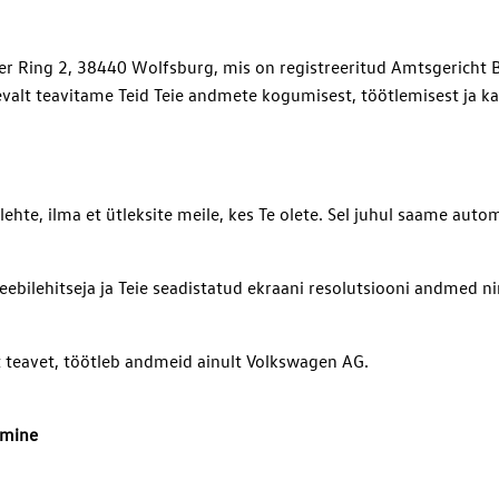
ner Ring 2, 38440 Wolfsburg, mis on registreeritud Amtsgericht 
valt teavitame Teid Teie andmete kogumisest, töötlemisest ja k
hte, ilma et ütleksite meile, kes Te olete. Sel juhul saame autom
ebilehitseja ja Teie seadistatud ekraani resolutsiooni andmed n
ist teavet, töötleb andmeid ainult Volkswagen AG.
amine