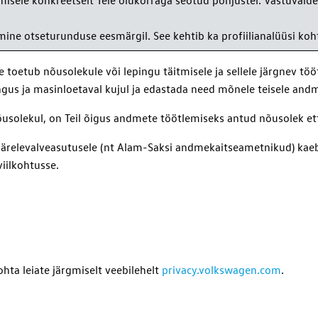
misele konkreetselt Teie olukorraga seotud põhjustel. Vastuväide
mine otseturunduse eesmärgil. See kehtib ka profiilianalüüsi koh
toetub nõusolekule või lepingu täitmisele ja sellele järgnev tö
us ja masinloetaval kujul ja edastada need mõnele teisele andm
olekul, on Teil õigus andmete töötlemiseks antud nõusolek etteu
da järelevalveasutusele (nt Alam-Saksi andmekaitseametnikud) k
iilkohtusse.
hta leiate järgmiselt veebilehelt
privacy.volkswagen.com
.