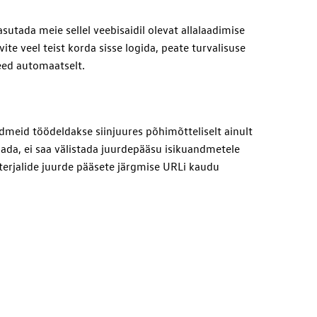
utada meie sellel veebisaidil olevat allalaadimise
ite veel teist korda sisse logida, peate turvalisuse
eed automaatselt.
dmeid töödeldakse siinjuures põhimõtteliselt ainult
dada, ei saa välistada juurdepääsu isikuandmetele
terjalide juurde pääsete järgmise URLi kaudu