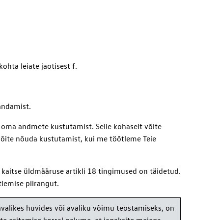
hta leiate jaotisest f.
andamist.
 oma andmete kustutamist. Selle kohaselt võite
võite nõuda kustutamist, kui me töötleme Teie
kaitse üldmääruse artikli 18 tingimused on täidetud.
tlemise piirangut.
valikes huvides või avaliku võimu teostamiseks, on