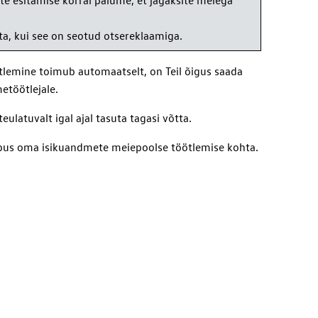
te esitamise korral palume, et jagaksite meiega
ta, kui see on seotud otsereklaamiga.
ötlemine toimub automaatselt, on Teil õigus saada
etöötlejale.
latuvalt igal ajal tasuta tagasi võtta.
aebus oma isikuandmete meiepoolse töötlemise kohta.