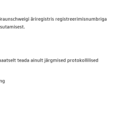
Braunschweigi äriregistris registreerimisnumbriga
asutamisest.
aatselt teada ainult järgmised protokollilised
ing