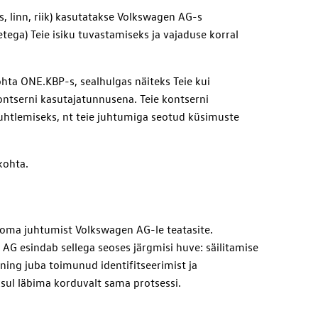
, linn, riik) kasutatakse Volkswagen AG-s
ega) Teie isiku tuvastamiseks ja vajaduse korral
hta ONE.KBP-s, sealhulgas näiteks Teie kui
ontserni kasutajatunnusena. Teie kontserni
uhtlemiseks, nt teie juhtumiga seotud küsimuste
kohta.
 oma juhtumist Volkswagen AG-le teatasite.
AG esindab sellega seoses järgmisi huve: säilitamise
ning juba toimunud identifitseerimist ja
sul läbima korduvalt sama protsessi.