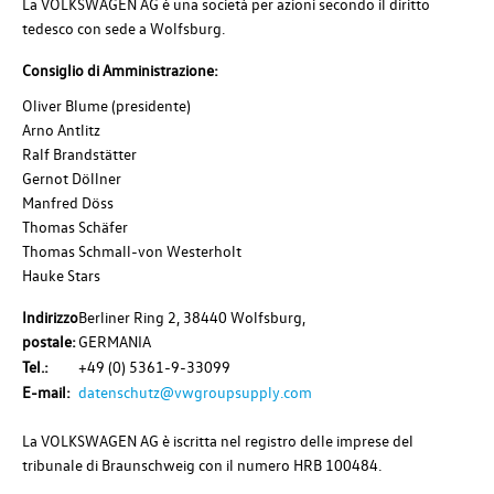
La VOLKSWAGEN AG è una società per azioni secondo il diritto
tedesco con sede a Wolfsburg.
Consiglio di Amministrazione
:
Oliver Blume (presidente)
Arno Antlitz
Ralf Brandstätter
Gernot Döllner
Manfred Döss
Thomas Schäfer
Thomas Schmall-von Westerholt
Hauke Stars
Indirizzo
Berliner Ring 2, 38440 Wolfsburg,
postale:
GERMANIA
Tel.:
+49 (0) 5361-9-33099
E-mail:
datenschutz@vwgroupsupply.com
La VOLKSWAGEN AG è iscritta nel registro delle imprese del
tribunale di Braunschweig con il numero HRB 100484.