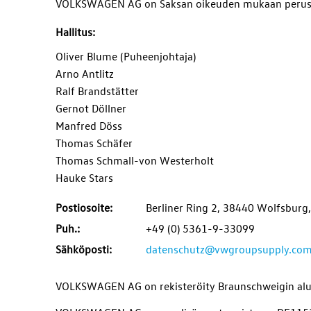
VOLKSWAGEN AG
on Saksan oikeuden mukaan perust
Hallitus
:
Oliver Blume (Puheenjohtaja)
Arno Antlitz
Ralf Brandstätter
Gernot Döllner
Manfred Döss
Thomas Schäfer
Thomas Schmall-von Westerholt
Hauke Stars
Postiosoite:
Berliner Ring 2, 38440 Wolfsburg
Puh.:
+49 (0) 5361-9-33099
Sähköposti:
datenschutz@vwgroupsupply.co
VOLKSWAGEN AG
on rekisteröity Braunschweigin al