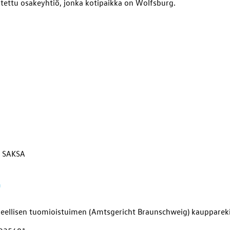
ettu osakeyhtiö, jonka kotipaikka on Wolfsburg.
, SAKSA
m
ueellisen tuomioistuimen (Amtsgericht Braunschweig) kaupparek