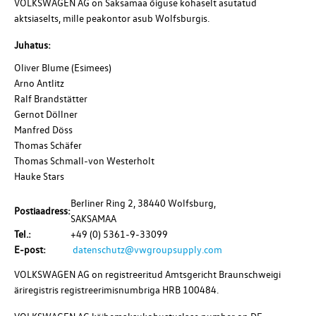
VOLKSWAGEN AG
on Saksamaa õiguse kohaselt asutatud
aktsiaselts, mille peakontor asub Wolfsburgis.
Juhatus
:
Oliver Blume (Esimees)
Arno Antlitz
Ralf Brandstätter
Gernot Döllner
Manfred Döss
Thomas Schäfer
Thomas Schmall-von Westerholt
Hauke Stars
Berliner Ring 2, 38440 Wolfsburg,
Postiaadress:
SAKSAMAA
Tel.:
+49 (0) 5361-9-33099
E-post:
datenschutz@vwgroupsupply.com
VOLKSWAGEN AG
on registreeritud Amtsgericht Braunschweigi
äriregistris registreerimisnumbriga HRB 100484.