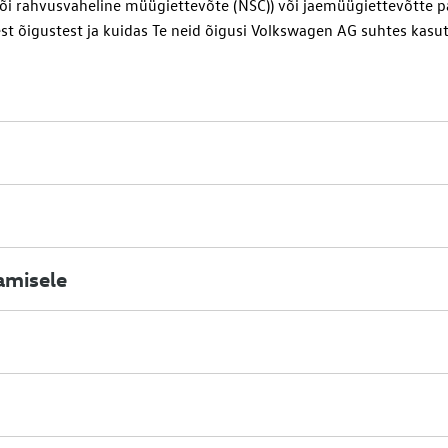
või rahvusvaheline müügiettevõte (NSC)) või jaemüügiettevõtte pa
st õigustest ja kuidas Te neid õigusi
Volkswagen AG
suhtes kasut
amisele