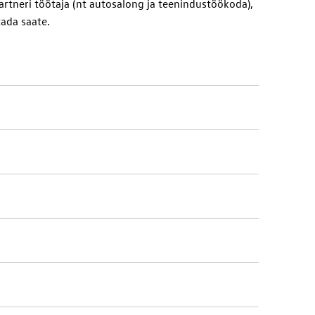
rtneri töötaja (nt autosalong ja teenindustöökoda),
ada saate.