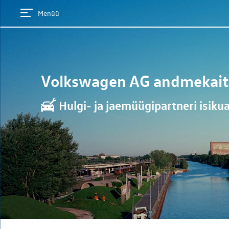
Menüü
Volkswagen AG
andmekait
Hulgi- ja jaemüügipartneri isik