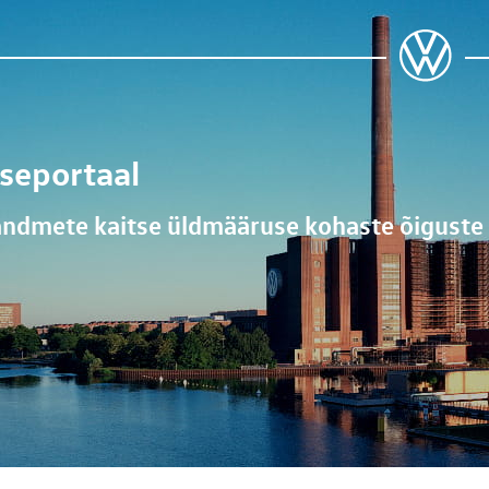
seportaal
uandmete kaitse üldmääruse kohaste õigust