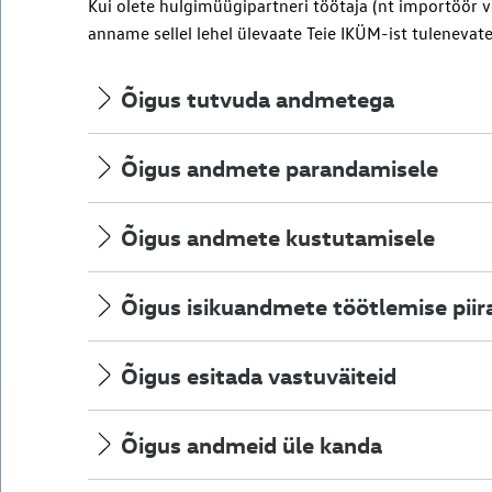
Kui olete hulgimüügipartneri töötaja (nt importöör 
anname sellel lehel ülevaate Teie IKÜM-ist tulenevate
Õigus tutvuda andmetega
Õigus andmete parandamisele
Õigus andmete kustutamisele
Õigus isikuandmete töötlemise piir
Õigus esitada vastuväiteid
Õigus andmeid üle kanda