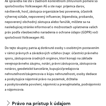
Ak spravidla nie ste v žiadnom konkrétnom zmluvnom pomere so
spoločnosťou
Volkswagen AG
a ste
napr.
príjemca darov,
návštevník, hosť, zástupca organizácie bez poverenia, účastník
výhernej súťaže, nepoverený influencer, štipendista, probando,
nepoverený obchodný zástupca alebo fanúšik, môžete sa na
nasledujúcej stránke informovať o možnostiach uplatnenia vašich
práv podľa všeobecného nariadenia o ochrane údajov (GDPR) voči
spoločnosti
Volkswagen AG
.
Do tejto skupiny patria aj dotknuté osoby s osobitným postavením
v rámci právnych a záväzkových vzťahov (
napr.
účastníci právneho
sporu, zástupcovia úradných orgánov, ktorí konajú na základe
verejnoprávneho záujmu, notári, právni zástupcovia, zástupcovia
notárov, geodetické kancelárie, kupujúci/predajcovia
nehnuteľnosti/záujemcovia o kúpu nehnuteľnosti, osoby dediace
a poskytujúce nájomné právo na pozemok, držitelia
a poskytovatelia povolení, nájomníci a prenajímatelia, podnájomníci
a nájomcovia.
Právo na prístup k údajom