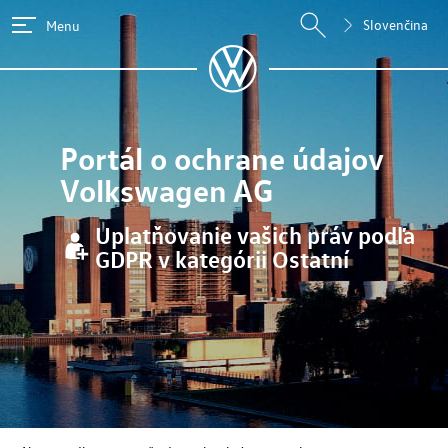
Slovenčina
Menu
Portál o ochrane údajov
Volkswagen AG
Uplatňovanie vašich práv podľa
GDPR v kategórii Ostatní