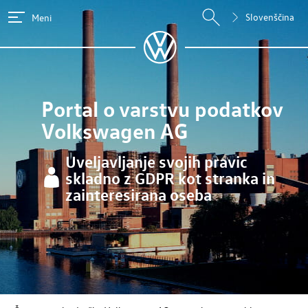
Slovenščina
Meni
Portal o varstvu podatkov
Volkswagen AG
Uveljavljanje svojih pravic
skladno z GDPR kot stranka in
zainteresirana oseba