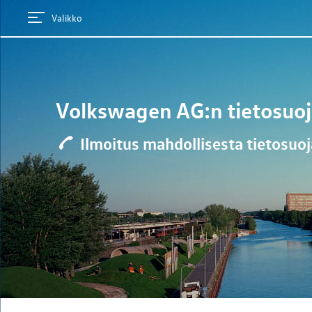
Valikko
Volkswagen AG
:n tietosuo
Ilmoitus mahdollisesta tietosuo