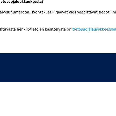
tietosuojaloukkauksesta?
velunumeroon. Työntekijät kirjaavat ylös vaadittavat tiedot il
ahtuvasta henkilötietojen käsittelystä on
tietosuojalausekkeess