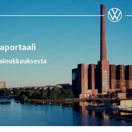
japortaali
jaloukkauksesta