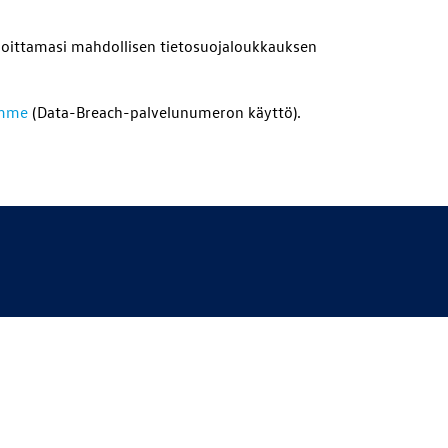
moittamasi mahdollisen tietosuojaloukkauksen
amme
(Data-Breach-palvelunumeron käyttö).