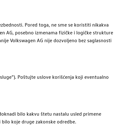
zbednosti. Pored toga, ne sme se koristiti nikakva
en
AG
, posebno izmenama fizičke i logičke strukture
nije
Volkswagen
AG
nije dozvoljeno bez saglasnosti
sluge”). Poštujte uslove korišćenja koji eventualno
doknadi bilo kakvu štetu nastalu usled primene
i bilo koje druge zakonske odredbe.