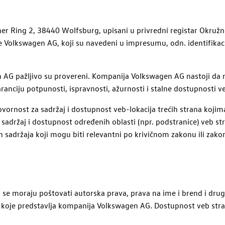
iner Ring 2, 38440 Wolfsburg, upisani u privredni registar Okru
e
Volkswagen
AG, koji su navedeni u impresumu, odn. identifikaci
n
AG
pažljivo su provereni. Kompanija
Volkswagen
AG
nastoji da 
anciju potpunosti, ispravnosti, ažurnosti i stalne dostupnosti v
ornost za sadržaj i dostupnost veb-lokacija trećih strana kojima
držaj i dostupnost određenih oblasti (npr. podstranice) veb stran
ih sadržaja koji mogu biti relevantni po krivičnom zakonu ili zako
G
se moraju poštovati autorska prava, prava na ime i brend i drug
i koje predstavlja kompanija
Volkswagen
AG
. Dostupnost veb str