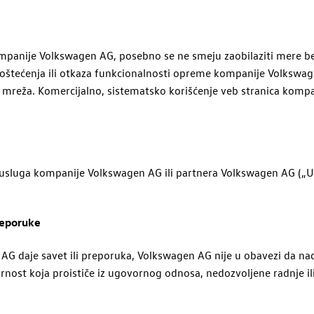
ompanije
Volkswagen
AG
, posebno se ne smeju zaobilaziti mere be
o oštećenja ili otkaza funkcionalnosti opreme kompanije
Volkswag
h mreža. Komercijalno, sistematsko korišćenje veb stranica kompa
 usluga kompanije
Volkswagen
AG
ili partnera
Volkswagen
AG
(„U
reporuke
AG
daje savet ili preporuka,
Volkswagen
AG
nije u obavezi da na
ornost koja proističe iz ugovornog odnosa, nedozvoljene radnje il