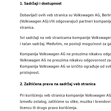
1. Sadržaji i dostupnost
Dobavljači ovih veb stranica su
Volkswagen
AG
, Berl
(
Volkswagen
AG
) i/ili odgovarajući partneri kompanij
stranica.
Svi sadržaji na veb stranicama kompanije
Volkswage
i tačan sadržaj. Međutim, ne postoji mogućnost za gar
Kompanija
Volkswagen
AG
ne preuzima nikakvu odgov
Volkswagen
AG
ne preuzima nikakvu odgovornost za sa
Kompanija
Volkswagen
AG
se izričito ograđuje od sv
pristojnost.
2. Zaštićena prava na sadržaj veb stranica
Pri korišćenju veb stranica kompanije
Volkswagen
A
Između ostalog, zaštićene su slike, muzika i brendov
licencu ili drugo pravo korišćenja.