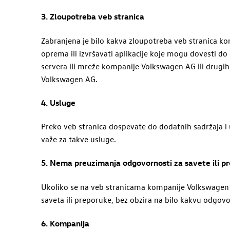
3. Zloupotreba veb stranica
Zabranjena je bilo kakva zloupotreba veb stranica k
oprema ili izvršavati aplikacije koje mogu dovesti d
servera ili mreže kompanije
Volkswagen
AG
ili drugi
Volkswagen
AG
.
4. Usluge
Preko veb stranica dospevate do dodatnih sadržaja i
važe za takve usluge.
5. Nema preuzimanja odgovornosti za savete ili p
Ukoliko se na veb stranicama kompanije
Volkswagen
saveta ili preporuke, bez obzira na bilo kakvu odgov
6. Kompanija