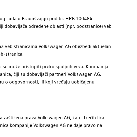
žnog suda u Braunšvajgu pod
br. HRB 100484
ji dobavljača određene oblasti (npr. podstranice) veb
na veb stranicama
Volkswagen
AG
obezbedi aktuelan
eb-stranica.
 se može pristupiti preko spoljnih veza. Kompanija
ica, čiji su dobavljači partneri
Volkswagen
AG
.
nu o odgovornosti, ili koji vređaju uobičajenu
a zaštićena prava
Volkswagen
AG
, kao i trećih lica.
anica kompanije
Volkswagen
AG
ne daje pravo na