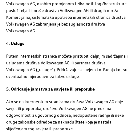
Volkswagen
AG
, osobito promjenom fizikalne ili logičke strukture
poslužitelja ili mreže društva
Volkswagen
AG
ili drugih mreža.
Komercijalna, sistematska upotreba internetskih stranica društva
Volkswagen
AG
zabranjena je bez suglasnosti društva
Volkswagen
AG
.
4. Usluge
Putem internetskih stranica možete pristupiti daljnjim sadržajima i
uslugama društva
Volkswagen
AG
ili partnera društva
Volkswagen
AG
(„usluge”). Pridržavajte se uvjeta korištenja koji su
eventualno mjerodavni za takve usluge.
5. Odricanje jamstva za savjete ili preporuke
Ako se na internetskim stranicama društva
Volkswagen
AG
daje
savjet ili preporuka, društvo
Volkswagen
AG
ne preuzima
odgovornost iz ugovornog odnosa, nedopuštene radnje ili neke
druge zakonske odredbe za naknadu štete koja je nastala
slijeđenjem tog savjeta ili preporuke.