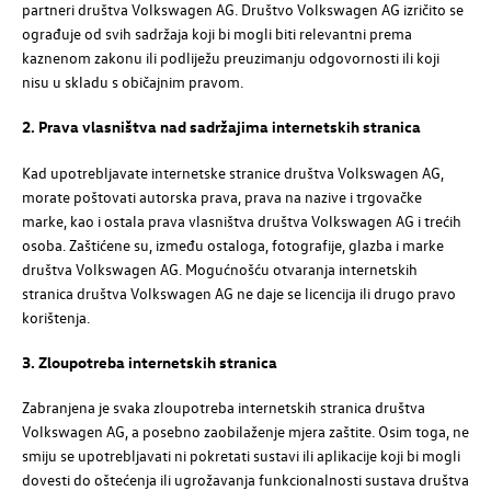
partneri društva
Volkswagen
AG
. Društvo
Volkswagen
AG
izričito se
ograđuje od svih sadržaja koji bi mogli biti relevantni prema
kaznenom zakonu ili podliježu preuzimanju odgovornosti ili koji
nisu u skladu s običajnim pravom.
2. Prava vlasništva nad sadržajima internetskih stranica
Kad upotrebljavate internetske stranice društva
Volkswagen
AG
,
morate poštovati autorska prava, prava na nazive i trgovačke
marke, kao i ostala prava vlasništva društva
Volkswagen
AG
i trećih
osoba. Zaštićene su, između ostaloga, fotografije, glazba i marke
društva
Volkswagen
AG
. Mogućnošću otvaranja internetskih
stranica društva
Volkswagen
AG
ne daje se licencija ili drugo pravo
korištenja.
3. Zloupotreba internetskih stranica
Zabranjena je svaka zloupotreba internetskih stranica društva
Volkswagen
AG
, a posebno zaobilaženje mjera zaštite. Osim toga, ne
smiju se upotrebljavati ni pokretati sustavi ili aplikacije koji bi mogli
dovesti do oštećenja ili ugrožavanja funkcionalnosti sustava društva